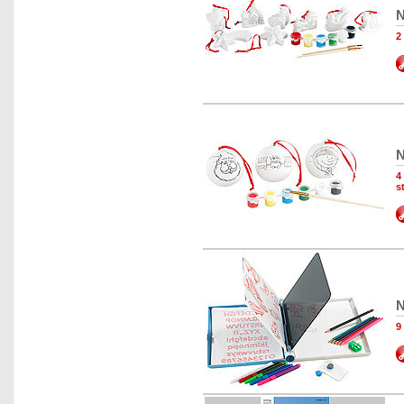
N
2
N
4
s
N
9