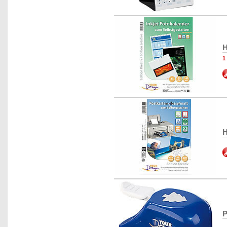
H
1
H
P