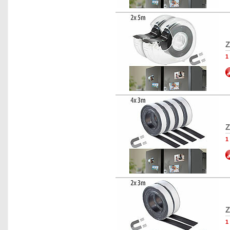
Z
1
Z
1
Z
1