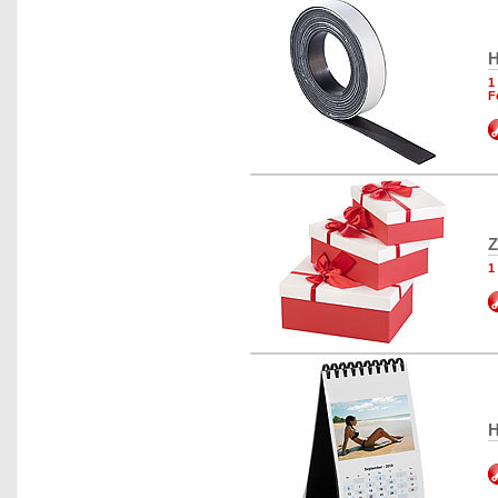
H
1
F
Z
1
H