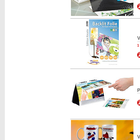
V
1
P
V