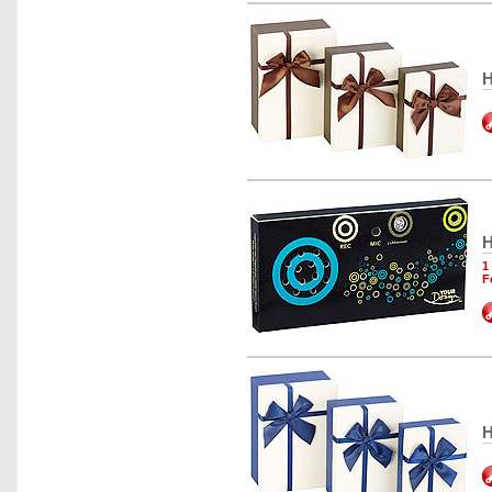
H
H
1
F
H