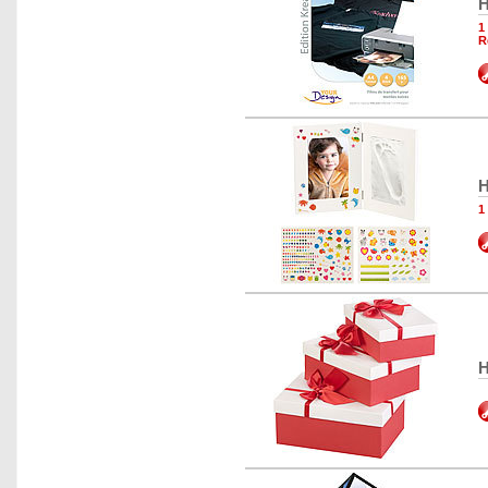
H
1
R
H
1
H