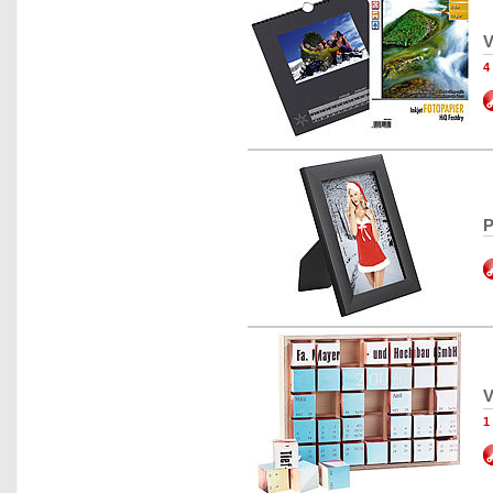
V
4
P
V
1