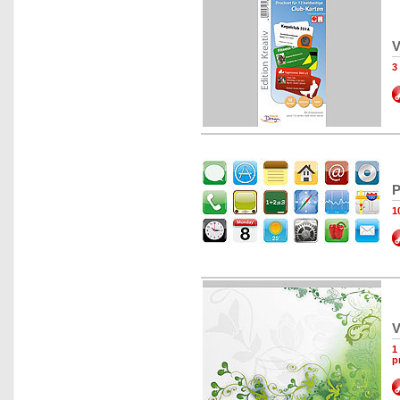
V
3
P
1
V
1
p