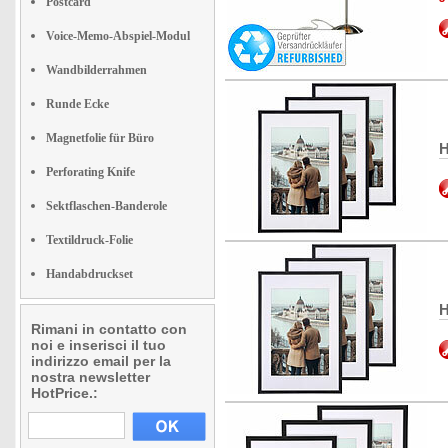
Postcard
Voice-Memo-Abspiel-Modul
Wandbilderrahmen
Runde Ecke
Magnetfolie für Büro
H
Perforating Knife
Sektflaschen-Banderole
Textildruck-Folie
Handabdruckset
H
Rimani in contatto con
noi e inserisci il tuo
indirizzo email per la
nostra newsletter
HotPrice.: