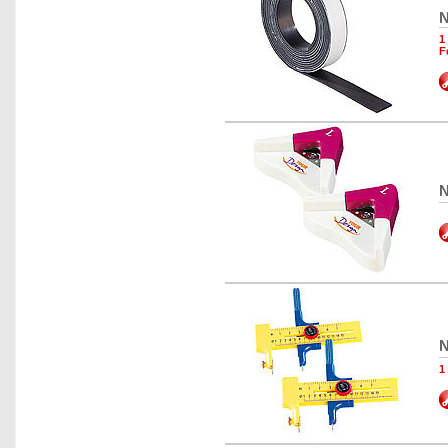
N
1
F
N
N
1