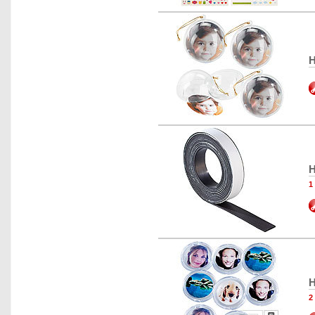
H
H
1
H
2