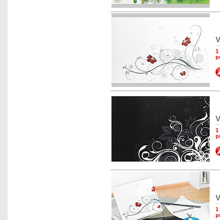
V
1
p
V
1
p
V
1
p