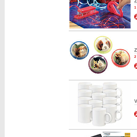
Z
1
Z
2
V