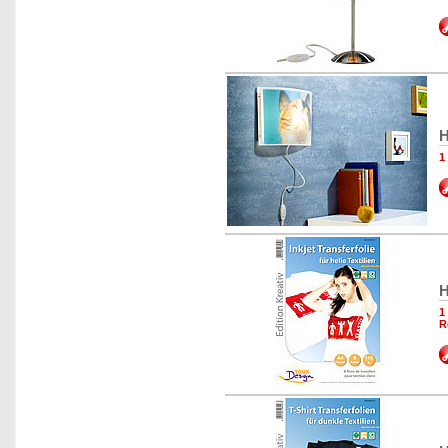
H
1
H
1
R