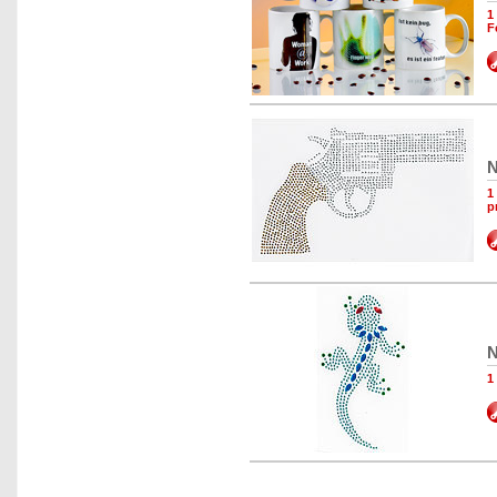
1
F
N
1
p
N
1