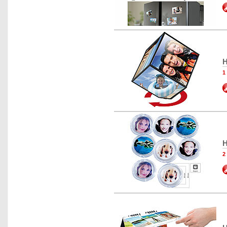
H
1
H
2