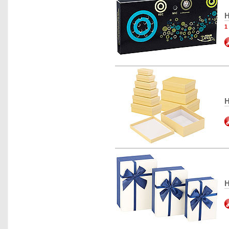
H
1
H
H