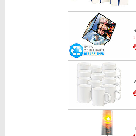
R
1
V
H
3