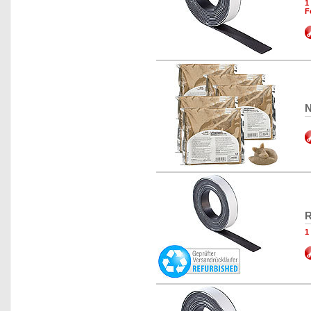
1
F
N
R
1