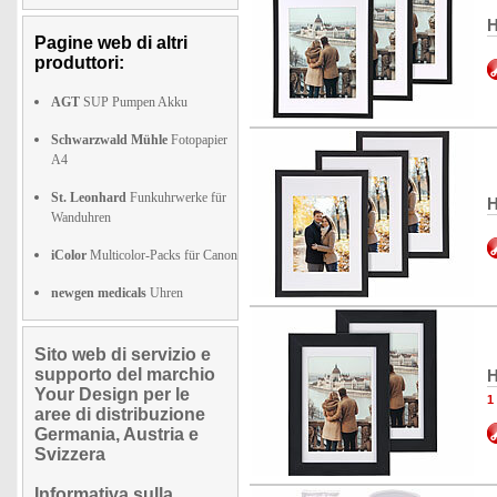
H
Pagine web di altri
produttori:
AGT
SUP Pumpen Akku
Schwarzwald Mühle
Fotopapier
A4
St. Leonhard
Funkuhrwerke für
H
Wanduhren
iColor
Multicolor-Packs für Canon
newgen medicals
Uhren
Sito web di servizio e
supporto del marchio
H
Your Design per le
1
aree di distribuzione
Germania, Austria e
Svizzera
Informativa sulla