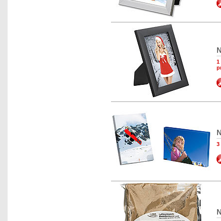
N
1
p
N
3
N