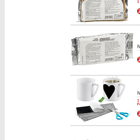
1
N
N
1
F