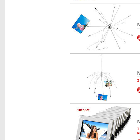
N
N
2
N
1
p