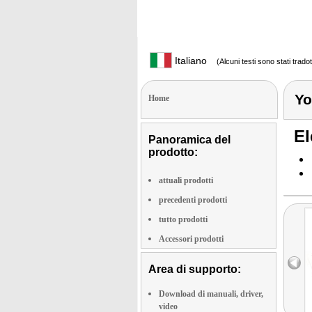
Italiano
(Alcuni testi sono stati trado
Yo
Home
El
Panoramica del
prodotto:
attuali prodotti
precedenti prodotti
tutto prodotti
Accessori prodotti
Area di supporto:
Download di manuali, driver,
video