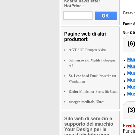
nostra newsletter
HotPrice.:
Prezzo 
Fonte 
Nur € 0
Pagine web di altri
produttori:
(6
AGT
SUP Pumpen Akku
Mus
Schwarzwald Mühle
Fotopapier
A4
Mus
Mus
St. Leonhard
Funkuhrwerke für
Mus
Wanduhren
Mus
iColor
Multicolor-Packs für Canon
Mus
newgen medicals
Uhren
(3
Sito web di servizio e
supporto del marchio
Feedba
Your Design per le
Für ei
aree di distribuzione