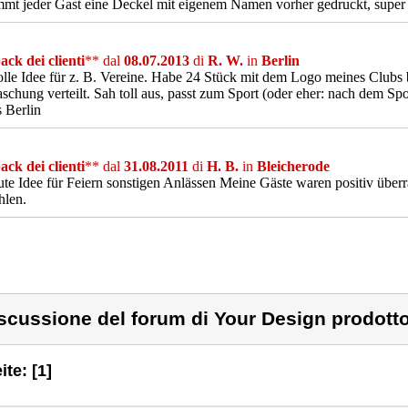
t jeder Gast eine Deckel mit eigenem Namen vorher gedruckt, super
ck dei clienti
** dal
08.07.2013
di
R. W.
in
Berlin
olle Idee für z. B. Vereine. Habe 24 Stück mit dem Logo meines Clubs 
schung verteilt. Sah toll aus, passt zum Sport (oder eher: nach dem Spor
 Berlin
ck dei clienti
** dal
31.08.2011
di
H. B.
in
Bleicherode
ute Idee für Feiern sonstigen Anlässen Meine Gäste waren positiv überra
hlen.
scussione del forum di Your Design prodott
ite: [1]