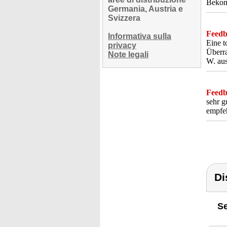
Bekomm
Germania, Austria e
Svizzera
Feedba
Informativa sulla
Eine t
privacy
Überra
Note legali
W. aus
Feedba
sehr g
empfe
Di
Se