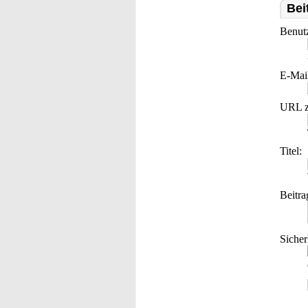
Bei
Benut
E-Mai
URL z
Titel:
Beitra
Sicher