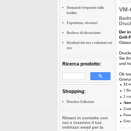
Domande frequenti sulla
VM-
hotline
Bedr
Esperienza, riscontri
Druck
Der i
Bacheca di discussione
Grill-
Glasun
Risultati dei test e relazioni sui
test
Drucke
Sie Ih
und ha
Ricerca prodotto:
Ob lus
Grenze
12 v
1 Bo
Shopping:
2 vo
Drucker-Etiketten
Ausr
Zusä
Pas
Rimani in contatto con
Ein
noi e inserisci il tuo
indirizzo email per la