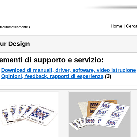
Home
| Cerca
tti automaticamente.)
ur Design
ementi di supporto e servizio:
Download di manuali, driver, software, video istruzione
Opinioni, feedback, rapporti di esperienza
(3)