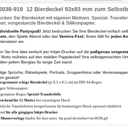
6038-919
12 Bierdeckel 93x93 mm zum Selbstb
ucken Sie Bierdeckel
mit eigenen Motiven.
Spezial- Transfer
er,
vorgestanzte Bierdeckel & Silikonpapier.
ndividuelle Partyspaß!
Jetzt bedrucken Sie Ihre Bierdeckel einfach selb
Fete,
den Spiele-Abend oder das
Vereins-Fest:
Ihnen fällt für
jeden An
tersetzer ein.
n Sie Ihre Idee einfach per Inkjet-Drucker auf die
paßgenau vorgestan
r Motiv mühelos auf den stabilen Pappdeckel! Ihre selbstgemachten Un
lten jedem Bierglas für lange Zeit stand.
tige Sprüche, Rätselspiele, Portraits, Gruppenfotos oder Vereinswapp
n gesetzt!
orgestanzte eckige Bierdeckel
(je 9,3 x 9,3 cm) im DIN A4-Bogen
gen Silikonpapier
rgestanzte Bogen
Spezial-Transferfolie
eichend für 12 Motive
bei einseitigem Druck
tzliche Transferfolien beispielsweise für beidseitigen Druck optional erhältlich
send
für alle gängigen Inkjet-Drucker
e
Mustervorlage
finden Sie hier unter: ftp.pearl.de/treiber/vm-6038.gif