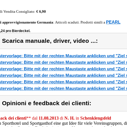
di Vendita Consigliato:
€ 6,90
PEARL
di approvvigionamento
Germania
: Articoli scaduti. Prodotti simili a
,24 pro Bierdeckel.
) Scarica manuale, driver, video ...:
tervorlage: Bitte mit der rechten Maustaste anklicken und "Ziel
tervorlage: Bitte mit der rechten Maustaste anklicken und "Ziel
tervorlage: Bitte mit der rechten Maustaste anklicken und "Ziel
tervorlage: Bitte mit der rechten Maustaste anklicken und "Ziel
tervorlage: Bitte mit der rechten Maustaste anklicken und "Ziel
tervorlage: Bitte mit der rechten Maustaste anklicken und "Ziel
) Opinioni e feedback dei clienti:
ck dei clienti
** dal
11.08.2013
di
N. H.
in
Schenklengsfeld
n Sporthotel und Sportgasthof eine gut Idee für viele Vereinsgruppen, d