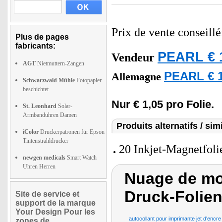
Prix de vente conseill
Plus de pages
fabricants:
PEARL € 
Vendeur
AGT
Nietmuttern-Zangen
PEARL € 1
Allemagne
Schwarzwald Mühle
Fotopapier
beschichtet
Nur € 1,05 pro Folie.
St. Leonhard
Solar-
Armbanduhren Damen
Produits alternatifs / simi
iColor
Druckerpatronen für Epson
Tintenstrahldrucker
20 Inkjet-Magnetfoli
newgen medicals
Smart Watch
Uhren Herren
Nuage de mo
Druck-Folie
Site de service et
support de la marque
Your Design Pour les
autocollant pour imprimante jet d'encre
zones de