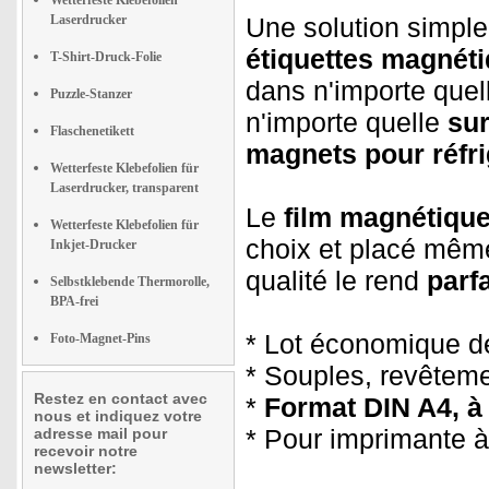
Wetterfeste Klebefolien
Laserdrucker
Une solution simple
étiquettes magnét
T-Shirt-Druck-Folie
dans n'importe que
Puzzle-Stanzer
n'importe quelle
sur
Flaschenetikett
magnets pour réfri
Wetterfeste Klebefolien für
Laserdrucker, transparent
Le
film magnétiqu
Wetterfeste Klebefolien für
choix et placé même
Inkjet-Drucker
qualité le rend
parf
Selbstklebende Thermorolle,
BPA-frei
* Lot économique de
Foto-Magnet-Pins
* Souples, revêtemen
Restez en contact avec
*
Format DIN A4, à
nous et indiquez votre
* Pour imprimante à
adresse mail pour
recevoir notre
newsletter: