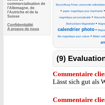
commercialisation de
Beschriftung Printer universelle selbstkleb
l'Allemagne, de
•
papier magnétique pour imprimante
l'Autriche et de la
Suisse
•
magnétique personnalisable
Wasserfes
•
Bedruckbare Magnettafel
Magnet
Confidentialité
calendrier photo
A propos de nous
•
Magnet
•
film magnétique pour voiture
Blätter se
ar
(9) Evaluation
Commentaire clie
Lässt sich gut al
Commentaire clie