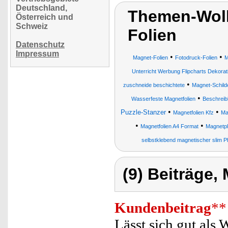
Deutschland,
Themen-Wolk
Österreich und
Schweiz
Folien
Datenschutz
Impressum
•
•
Magnet-Folien
Fotodruck-Folien
M
Unterricht Werbung Flipcharts Dekorat
•
zuschneide beschichtete
Magnet-Schild
•
Wasserfeste Magnetfolien
Beschreib
•
•
Puzzle-Stanzer
Magnetfolien Kfz
Ma
•
•
Magnetfolien A4 Format
Magnetpl
selbstklebend magnetischer slim 
(9) Beiträge,
Kundenbeitrag
**
Lässt sich gut al