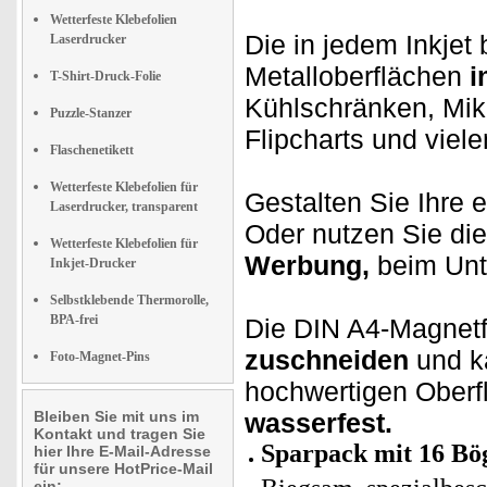
Wetterfeste Klebefolien
Die in jedem Inkjet 
Laserdrucker
Metalloberflächen
i
T-Shirt-Druck-Folie
Kühlschränken, Mik
Puzzle-Stanzer
Flipcharts und viel
Flaschenetikett
Wetterfeste Klebefolien für
Gestalten Sie Ihre 
Laserdrucker, transparent
Oder nutzen Sie die
Wetterfeste Klebefolien für
Werbung,
beim Unt
Inkjet-Drucker
Selbstklebende Thermorolle,
BPA-frei
Die DIN A4-Magnetf
zuschneiden
und k
Foto-Magnet-Pins
hochwertigen Oberfl
Bleiben Sie mit uns im
wasserfest.
Kontakt und tragen Sie
Sparpack mit 16 Bö
hier Ihre E-Mail-Adresse
für unsere HotPrice-Mail
ein: