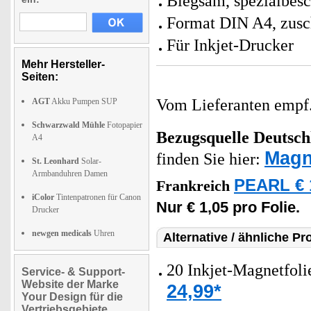
Biegsam, spezialbesc
Format DIN A4, zusc
Für Inkjet-Drucker
Mehr Hersteller-
Seiten:
Vom Lieferanten emp
AGT
Akku Pumpen SUP
Schwarzwald Mühle
Fotopapier
Bezugsquelle
Deutsch
A4
Magn
finden Sie hier:
St. Leonhard
Solar-
Armbanduhren Damen
PEARL € 
Frankreich
iColor
Tintenpatronen für Canon
Nur € 1,05 pro Folie.
Drucker
newgen medicals
Uhren
Alternative / ähnliche Pr
20 Inkjet-Magnetfoli
Service- & Support-
Website der Marke
24,99*
Your Design für die
Vertriebsgebiete