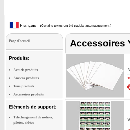
Français
(Certains textes ont été traduits automatiquement.)
Accessoires 
Page d'accueil
Produits:
N
Actuels produits
Anciens produits
1
Tous produits
Accessoires produits
Eléments de support:
Téléchargement de notices,
V
pilotes, vidéos