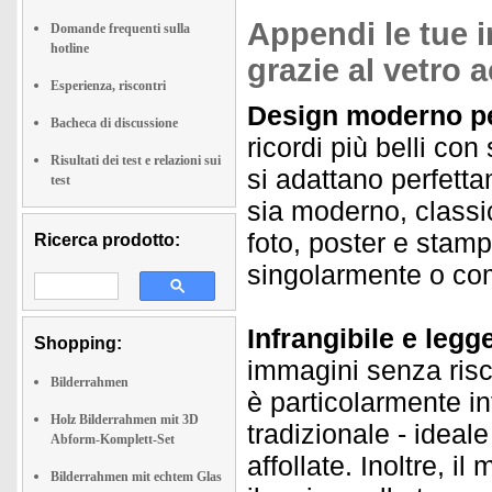
Appendi le tue i
Domande frequenti sulla
hotline
grazie al vetro a
Esperienza, riscontri
Design moderno per 
Bacheca di discussione
ricordi più belli con
Risultati dei test e relazioni sui
si adattano perfetta
test
sia moderno, classi
foto, poster e stamp
Ricerca prodotto:
singolarmente o com
Infrangibile e legge
Shopping:
immagini senza risch
Bilderrahmen
è particolarmente inf
Holz Bilderrahmen mit 3D
tradizionale - ideal
Abform-Komplett-Set
affollate. Inoltre, i
Bilderrahmen mit echtem Glas