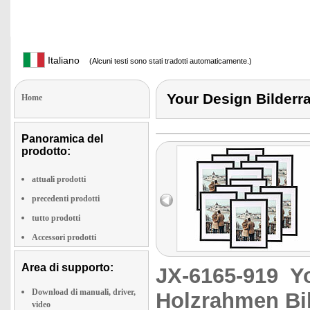
Italiano
(Alcuni testi sono stati tradotti automaticamente.)
Your Design Bilderr
Home
Panoramica del
prodotto:
attuali prodotti
precedenti prodotti
tutto prodotti
Accessori prodotti
Area di supporto:
JX-6165-919
Y
Download di manuali, driver,
Holzrahmen Bi
video