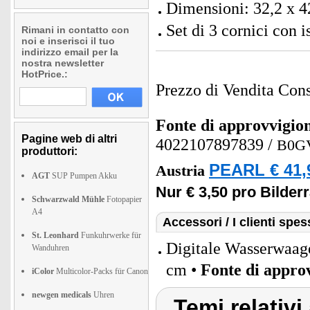
Dimensioni: 32,2 x 4
Set di 3 cornici con i
Rimani in contatto con
noi e inserisci il tuo
indirizzo email per la
nostra newsletter
HotPrice.:
Prezzo di Vendita Cons
Fonte di approvvigi
Pagine web di altri
4022107897839
/
B0G
produttori:
PEARL € 41,
Austria
AGT
SUP Pumpen Akku
Nur € 3,50 pro Bilde
Schwarzwald Mühle
Fotopapier
A4
Accessori / I clienti sp
St. Leonhard
Funkuhrwerke für
Digitale Wasserwaag
Wanduhren
cm •
Fonte di appro
iColor
Multicolor-Packs für Canon
newgen medicals
Uhren
Temi relativi