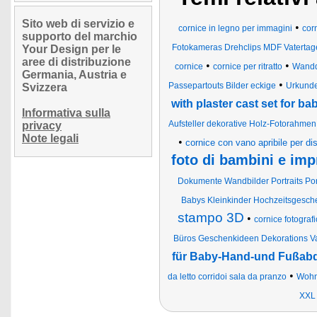
Sito web di servizio e
•
cornice in legno per immagini
cor
supporto del marchio
Fotokameras Drehclips MDF Vatertage
Your Design per le
aree di distribuzione
•
•
cornice
cornice per ritratto
Wandd
Germania, Austria e
•
Passepartouts Bilder eckige
Urkunde
Svizzera
with plaster cast set for ba
Informativa sulla
Aufsteller dekorative Holz-Fotorahmen 
privacy
Note legali
•
cornice con vano apribile per di
foto di bambini e imp
Dokumente Wandbilder Portraits Por
Babys Kleinkinder Hochzeitsgesch
stampo 3D
•
cornice fotograf
Büros Geschenkideen Dekorations Val
für Baby-Hand-und Fußabd
•
da letto corridoi sala da pranzo
Wohn
XXL 