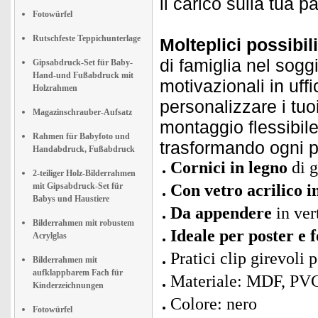
il carico sulla tua p
Fotowürfel
Rutschfeste Teppichunterlage
Molteplici possibil
di famiglia nel sogg
Gipsabdruck-Set für Baby-
Hand-und Fußabdruck mit
motivazionali in uff
Holzrahmen
personalizzare i tuo
Magazinschrauber-Aufsatz
montaggio flessibile
Rahmen für Babyfoto und
trasformando ogni p
Handabdruck, Fußabdruck
Cornici in legno
di g
2-teiliger Holz-Bilderrahmen
mit Gipsabdruck-Set für
Con vetro acrilico i
Babys und Haustiere
Da appendere
in ver
Bilderrahmen mit robustem
Ideale per poster e 
Acrylglas
Pratici clip girevoli
Bilderrahmen mit
aufklappbarem Fach für
Materiale: MDF, PVC,
Kinderzeichnungen
Colore: nero
Fotowürfel