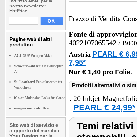
indirizzo email per la
nostra newsletter
HotPrice.:
Prezzo di Vendita Cons
Fonte di approvvigi
Pagine web di altri
4022107065542
/
B00
produttori:
PEARL € 6,9
Austria
AGT
SUP Pumpen Akku
7,95*
Schwarzwald Mühle
Fotopapier
Nur € 1,40 pro Folie.
A4
St. Leonhard
Funkuhrwerke für
Prodotti alternativi o simi
Wanduhren
20 Inkjet-Magnetfoli
iColor
Multicolor-Packs für Canon
PEARL € 24,99*
newgen medicals
Uhren
Temi relativi
Sito web di servizio e
supporto del marchio
Your Design per le