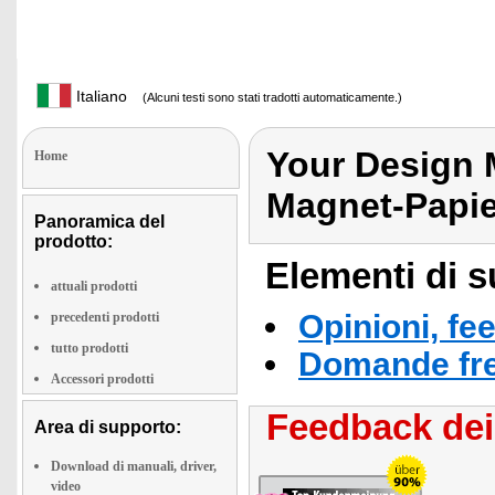
Italiano
(Alcuni testi sono stati tradotti automaticamente.)
Your Design 
Home
Magnet-Papie
Panoramica del
prodotto:
Elementi di s
attuali prodotti
Opinioni, fe
precedenti prodotti
tutto prodotti
Domande fre
Accessori prodotti
Feedback dei 
Area di supporto:
Download di manuali, driver,
video