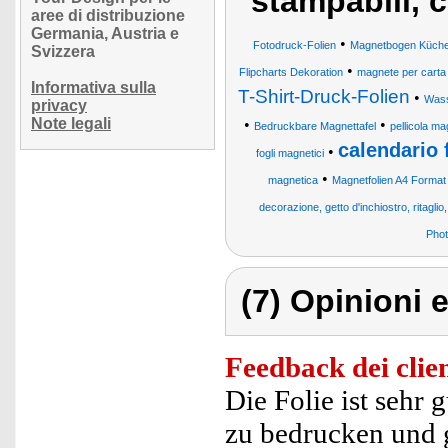
stampabili, 
aree di distribuzione
Germania, Austria e
•
Fotodruck-Folien
Magnetbogen Küchen 
Svizzera
•
Flipcharts Dekoration
magnete per carta
Informativa sulla
T-Shirt-Druck-Folien
•
Wass
privacy
Note legali
•
•
Bedruckbare Magnettafel
pellicola ma
calendario 
•
fogli magnetici
•
magnetica
Magnetfolien A4 Format
decorazione, getto d'inchiostro, ritaglio,
Phot
(7) Opinioni e
Feedback dei clien
Die Folie ist sehr
zu bedrucken und g