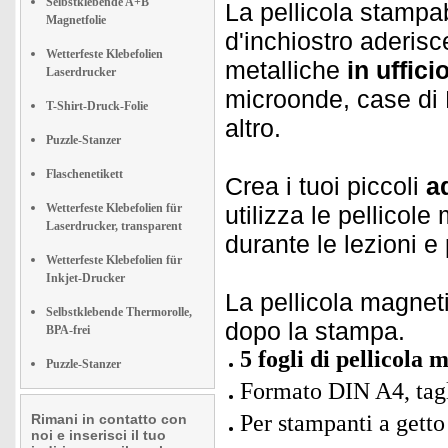
Selbstklebende A+B
La pellicola stampa
Magnetfolie
d'inchiostro aderis
Wetterfeste Klebefolien
metalliche
in uffici
Laserdrucker
microonde, case di 
T-Shirt-Druck-Folie
altro.
Puzzle-Stanzer
Flaschenetikett
Crea i tuoi piccoli
a
Wetterfeste Klebefolien für
utilizza le pellicol
Laserdrucker, transparent
durante le lezioni e 
Wetterfeste Klebefolien für
Inkjet-Drucker
La pellicola magne
Selbstklebende Thermorolle,
dopo la stampa.
BPA-frei
5 fogli di pellicola m
Puzzle-Stanzer
Formato DIN A4, tagl
Per stampanti a getto
Rimani in contatto con
noi e inserisci il tuo