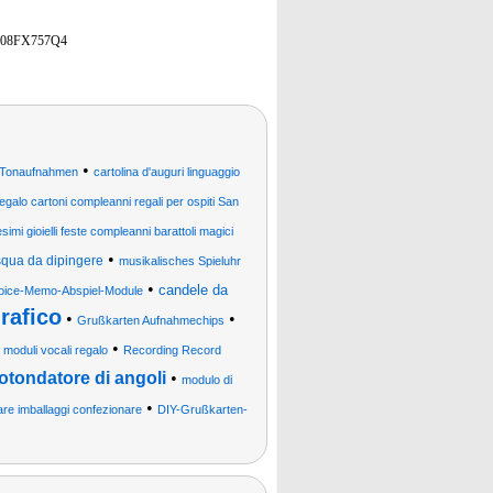
08FX757Q4
•
 Tonaufnahmen
cartolina d'auguri linguaggio
egalo cartoni compleanni regali per ospiti San
esimi gioielli feste compleanni barattoli magici
•
squa da dipingere
musikalisches Spieluhr
•
candele da
oice-Memo-Abspiel-Module
rafico
•
•
Grußkarten Aufnahmechips
•
•
moduli vocali regalo
Recording Record
otondatore di angoli
•
modulo di
•
are imballaggi confezionare
DIY-Grußkarten-