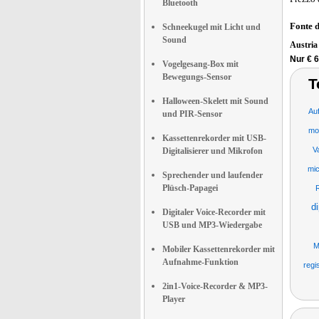
Bluetooth
Fonte 
Schneekugel mit Licht und
Sound
Austri
Nur € 6
Vogelgesang-Box mit
Bewegungs-Sensor
T
Halloween-Skelett mit Sound
Au
und PIR-Sensor
mo
Kassettenrekorder mit USB-
V
Digitalisierer und Mikrofon
mic
Sprechender und laufender
Plüsch-Papagei
d
Digitaler Voice-Recorder mit
USB und MP3-Wiedergabe
M
Mobiler Kassettenrekorder mit
Aufnahme-Funktion
regi
2in1-Voice-Recorder & MP3-
Player