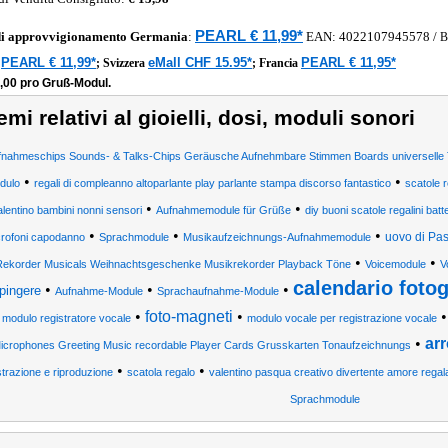
PEARL € 11,99*
di approvvigionamento
Germania
:
EAN:
4022107945578
/
B
PEARL € 11,99*
eMall CHF 15.95*
PEARL € 11,95*
a
;
Svizzera
;
Francia
,00 pro Gruß-Modul.
emi relativi al gioielli, dosi, moduli sonori
fnahmeschips Sounds- & Talks-Chips Geräusche Aufnehmbare Stimmen Boards universelle
•
•
dulo
regali di compleanno altoparlante play parlante stampa discorso fantastico
scatole r
•
•
alentino bambini nonni sensori
Aufnahmemodule für Grüße
diy buoni scatole regalini batt
•
•
•
uovo di Pa
rofoni capodanno
Sprachmodule
Musikaufzeichnungs-Aufnahmemodule
•
•
Rekorder Musicals Weihnachtsgeschenke Musikrekorder Playback Töne
Voicemodule
V
calendario fotog
•
•
•
ipingere
Aufnahme-Module
Sprachaufnahme-Module
•
foto-magneti
•
modulo registratore vocale
modulo vocale per registrazione vocale
•
arr
icrophones Greeting Music recordable Player Cards Grusskarten Tonaufzeichnungs
•
•
strazione e riproduzione
scatola regalo
valentino pasqua creativo divertente amore regal
Sprachmodule