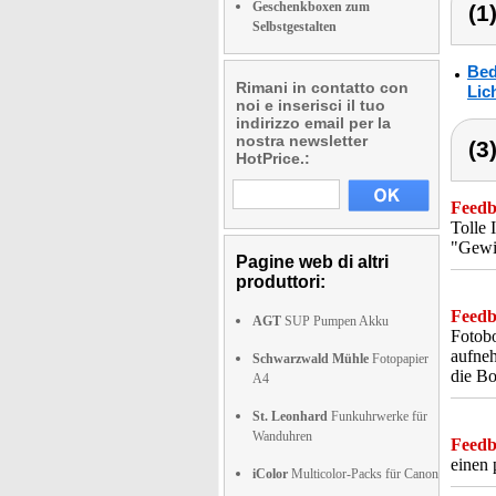
Geschenkboxen zum
(1
Selbstgestalten
Bed
Rimani in contatto con
Lic
noi e inserisci il tuo
indirizzo email per la
nostra newsletter
(3
HotPrice.:
Feedba
Tolle 
"Gewit
Pagine web di altri
produttori:
Feedba
AGT
SUP Pumpen Akku
Fotobo
aufneh
Schwarzwald Mühle
Fotopapier
die Bo
A4
St. Leonhard
Funkuhrwerke für
Wanduhren
Feedba
einen 
iColor
Multicolor-Packs für Canon