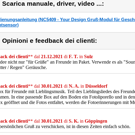
) Scarica manuale, driver, video ...:
ienungsanleitung (NC5409 - Your Design Gruß-Modul für Gesc
htsensor)
) Opinioni e feedback dei clienti:
ck dei clienti
** dal
21.12.2021
di
F. T.
in
Sulz
Idee nicht nur "für Grüße" an Freunde im Paket. Verwende es als "Soun
ter / Regen" Geräusche.
ck dei clienti
** dal
30.01.2021
di
N. A.
in
Düsseldorf
x für Freunde mit Lieblingsmusik. Teil des Lieblingsliedes des Freun
men. In eine passende Box auf den Boden ein Fotoliporello und in de
x geöffnet und die Fotos entfaltet, werden die Fotoerinnerungen mit Mus
ck dei clienti
** dal
30.01.2021
di
S. K.
in
Göppingen
persönlichen Gruß zu verschicken, ist in diesen Zeiten einfach schön.