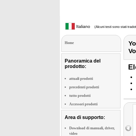
Italiano
(Alcuni testi sono stati trado
Yo
Home
Vo
Panoramica del
El
prodotto:
attuali prodotti
precedenti prodotti
tutto prodotti
Accessori prodotti
Area di supporto:
Download di manuali, driver,
video