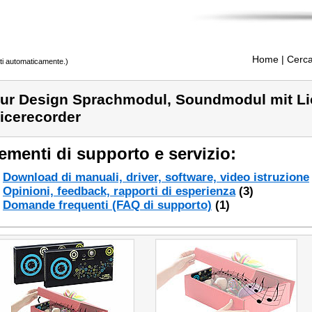
Home
| Cerca
tti automaticamente.)
ur Design Sprachmodul, Soundmodul mit Li
icerecorder
ementi di supporto e servizio:
Download di manuali, driver, software, video istruzione
Opinioni, feedback, rapporti di esperienza
(3)
Domande frequenti (FAQ di supporto)
(1)