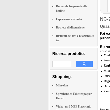
Domande frequenti sulla
hotline
NC-
Esperienza, riscontri
Quasi
Bacheca di discussione
Fai ca
Risultati dei test e relazioni sui
pulsan
test
Ripro
il tuo
Ricerca prodotto:
Modu
Sens
Regi
Micr
Puls
Shopping:
Regi
Mikrofon
Dime
2 mo
Sprechender Toilettenpapier-
Halter
Video- und MP3-Player mit
Prezzo 