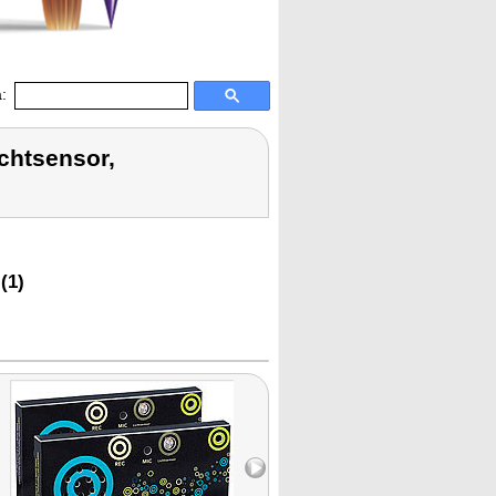
:
chtsensor,
(1)