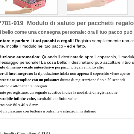
7781-919
Modulo di saluto per pacchetti regalo
 bello come una consegna personale: ora il tuo pacco può 
ntare e parlare i tuoi pacchi o regali!
Registra semplicemente una c
te, incolla il modulo nel tuo pacco - ed è fatto.
duzione automatica:
Quando il destinatario apre il coperchio, il modu
 messaggio personale! La cosa bella: il destinatario può ascoltare il tuo 
lo di memo vocale autoadesivo
per pacchi, regali e molto altro.
or di luce integrato:
la riproduzione inizia non appena il coperchio viene aperto
strazione semplice con un pulsante:
durata di registrazione fino a 20 secondi
ofono e altoparlante integrati
ante per registrare, un segnale acustico indica la modalità di registrazione
strabile infinite volte,
ascoltabile infinite volte
nsioni: 80 x 40 x 8 mm
duli ciascuno con batteria a pulsante e istruzioni in italiano
di Vendita Consigliato:
€ 13,98