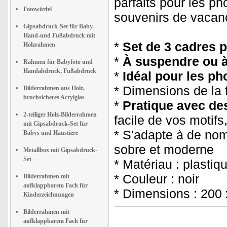
parfaits pour les ph
Fotowürfel
souvenirs de vacanc
Gipsabdruck-Set für Baby-
Hand-und Fußabdruck mit
*
Set de 3 cadres 
Holzrahmen
*
À suspendre ou 
Rahmen für Babyfoto und
Handabdruck, Fußabdruck
*
Idéal pour les pho
* Dimensions de la f
Bilderrahmen aus Holz,
bruchsicheres Acrylglas
*
Pratique avec des
2-teiliger Holz-Bilderrahmen
facile de vos motifs
mit Gipsabdruck-Set für
* S'adapte à de nom
Babys und Haustiere
sobre et moderne
Metallbox mit Gipsabdruck-
Set
* Matériau : plastiq
* Couleur : noir
Bilderrahmen mit
aufklappbarem Fach für
* Dimensions : 200
Kinderzeichnungen
Bilderrahmen mit
aufklappbarem Fach für