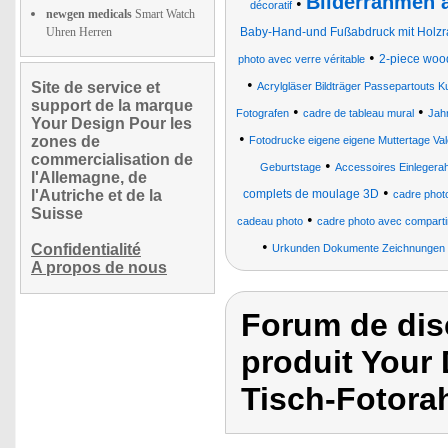
Bilderrahmen a
•
décoratif
newgen medicals
Smart Watch
Uhren Herren
Baby-Hand-und Fußabdruck mit Holz
•
2-piece wood
photo avec verre véritable
•
Site de service et
Acrylgläser Bildträger Passepartouts 
support de la marque
•
•
Fotografen
cadre de tableau mural
Jahr
Your Design Pour les
•
zones de
Fotodrucke eigene eigene Muttertage Val
commercialisation de
•
Geburtstage
Accessoires Einlegera
l'Allemagne, de
•
l'Autriche et de la
complets de moulage 3D
cadre photo
Suisse
•
cadeau photo
cadre photo avec compartim
•
Confidentialité
Urkunden Dokumente Zeichnungen 
A propos de nous
Forum de dis
produit Your
Tisch-Fotora