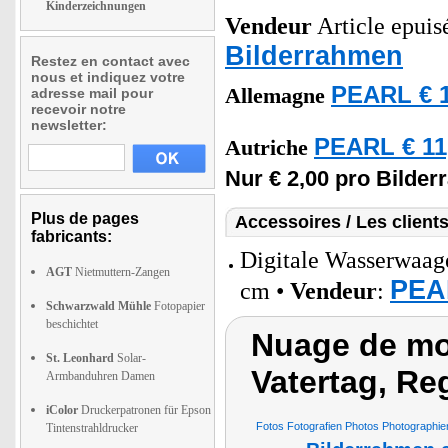
Kinderzeichnungen
Vendeur
Article epuisé
Bilderrahmen
Restez en contact avec
nous et indiquez votre
PEARL € 1
Allemagne
adresse mail pour
recevoir notre
newsletter:
PEARL € 11
Autriche
Nur € 2,00 pro Bilde
Plus de pages
Accessoires / Les client
fabricants:
Digitale Wasserwaag
AGT
Nietmuttern-Zangen
PEAR
cm •
Vendeur
:
Schwarzwald Mühle
Fotopapier
beschichtet
Nuage de mot
St. Leonhard
Solar-
Vatertag, Re
Armbanduhren Damen
iColor
Druckerpatronen für Epson
Fotos Fotografien Photos Photographien
Tintenstrahldrucker