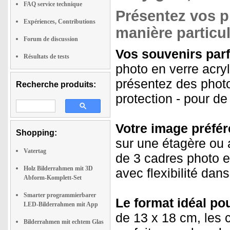
FAQ service technique
Présentez vos p
Expériences, Contributions
manière particu
Forum de discussion
Vos souvenirs parf
Résultats de tests
photo en verre acry
présentez des photo
Recherche produits:
protection - pour de
Votre image préfér
Shopping:
sur une étagère ou a
Vatertag
de 3 cadres photo 
Holz Bilderrahmen mit 3D
avec flexibilité da
Abform-Komplett-Set
Smarter programmierbarer
Le format idéal po
LED-Bilderrahmen mit App
de 13 x 18 cm, les 
Bilderrahmen mit echtem Glas