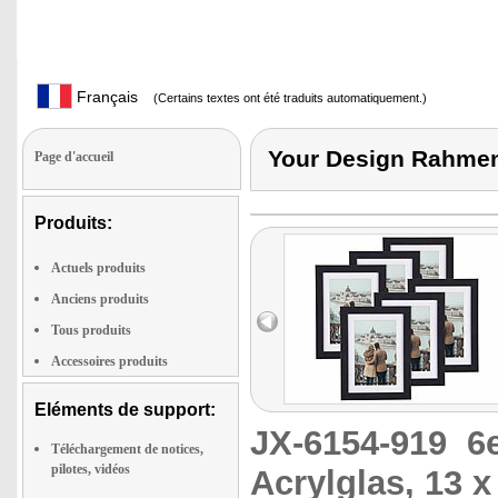
Français
(Certains textes ont été traduits automatiquement.)
Your Design Rahmen
Page d'accueil
Produits:
Actuels produits
Anciens produits
Tous produits
Accessoires produits
Eléments de support:
JX-6154-919
6
Téléchargement de notices,
pilotes, vidéos
Acrylglas, 13 