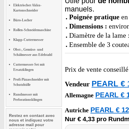
Utile pour
de nombr
Elektrischer Akku-
manuels.
Kartonschneider
Poignée pratique
en 
Büro-Locher
Dimensions :
enviro
Rollen-Schneidemaschine
Diamètre de la lame
Klapp-Cuttermesser
Ensemble de 3 coutea
Obst-, Gemüse- und
Schälmesser aus Edelstahl
Cuttermesser-Set mit
Prix de vente conseill
Ersatzklingen
Profi-Pizzaschneider mit
PEARL € 
Vendeur
Schutzhülle
PEARL € 1
Allemagne
Rundmesser mit
Perforationsklingen
PEARL € 12
Autriche
Restez en contact avec
Nur € 4,33 pro Rundm
nous et indiquez votre
adresse mail pour