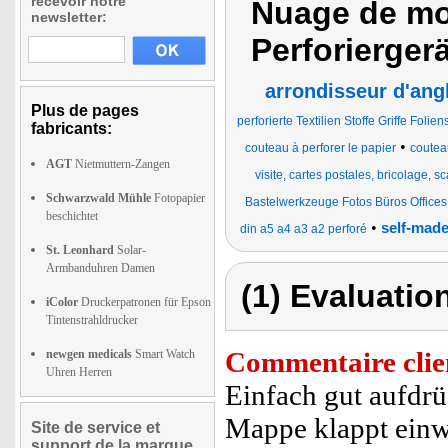
recevoir notre
Nuage de mot
newsletter:
Perforiergerä
arrondisseur d'ang
Plus de pages
perforierte Textilien Stoffe Griffe Fol
fabricants:
•
couteau à perforer le papier
coutea
AGT
Nietmuttern-Zangen
visite, cartes postales, bricolage, s
Schwarzwald Mühle
Fotopapier
Bastelwerkzeuge Fotos Büros Offices
beschichtet
•
self-made
din a5 a4 a3 a2 perforé
St. Leonhard
Solar-
Armbanduhren Damen
(1) Evaluation
iColor
Druckerpatronen für Epson
Tintenstrahldrucker
Commentaire clie
newgen medicals
Smart Watch
Uhren Herren
Einfach gut aufdrü
Mappe klappt einw
Site de service et
support de la marque