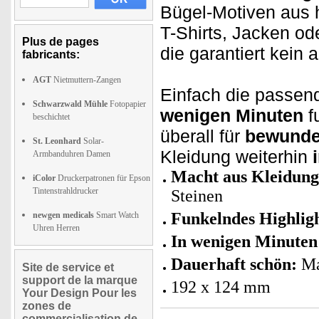
Bügel-Motiven aus 
T-Shirts, Jacken o
Plus de pages
die garantiert kein 
fabricants:
AGT
Nietmuttern-Zangen
Einfach die passen
Schwarzwald Mühle
Fotopapier
wenigen Minuten
f
beschichtet
überall für
bewunde
St. Leonhard
Solar-
Kleidung weiterhin
Armbanduhren Damen
Macht aus Kleidung
iColor
Druckerpatronen für Epson
Tintenstrahldrucker
Steinen
Funkelndes Highlig
newgen medicals
Smart Watch
Uhren Herren
In wenigen Minuten 
Dauerhaft schön:
Ma
Site de service et
support de la marque
192 x 124 mm
Your Design Pour les
zones de
commercialisation de