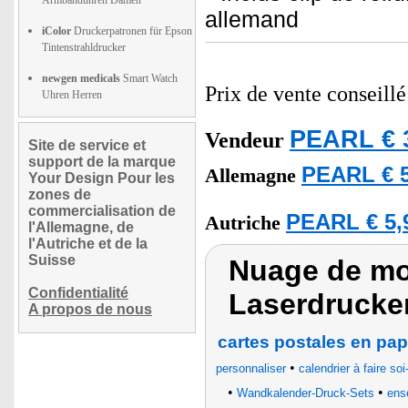
Armbanduhren Damen
allemand
iColor
Druckerpatronen für Epson
Tintenstrahldrucker
newgen medicals
Smart Watch
Prix de vente conseill
Uhren Herren
PEARL € 
Vendeur
Site de service et
support de la marque
PEARL € 5
Allemagne
Your Design Pour les
zones de
commercialisation de
PEARL € 5,
Autriche
l'Allemagne, de
l'Autriche et de la
Suisse
Nuage de mot
Confidentialité
Laserdrucker
A propos de nous
cartes postales en pa
•
personnaliser
calendrier à faire s
•
•
Wandkalender-Druck-Sets
ens