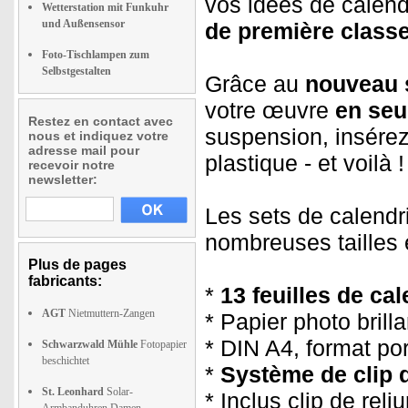
vos idées de calendr
Wetterstation mit Funkuhr
und Außensensor
de première class
Foto-Tischlampen zum
Selbstgestalten
Grâce au
nouveau s
votre œuvre
en seu
Restez en contact avec
suspension, insérez 
nous et indiquez votre
adresse mail pour
plastique - et voilà !
recevoir notre
newsletter:
Les sets de calendr
nombreuses tailles e
Plus de pages
fabricants:
*
13 feuilles de ca
AGT
Nietmuttern-Zangen
* Papier photo brill
* DIN A4, format po
Schwarzwald Mühle
Fotopapier
beschichtet
*
Système de clip d
St. Leonhard
Solar-
* Inclus clip de rel