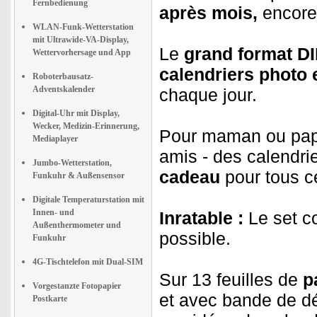
Fernbedienung
après mois,
encore 
WLAN-Funk-Wetterstation
mit Ultrawide-VA-Display,
Le
grand format D
Wettervorhersage und App
calendriers photo 
Roboterbausatz-
Adventskalender
chaque jour.
Digital-Uhr mit Display,
Wecker, Medizin-Erinnerung,
Pour maman ou papa
Mediaplayer
amis - des calendri
Jumbo-Wetterstation,
cadeau
pour tous c
Funkuhr & Außensensor
Digitale Temperaturstation mit
Innen- und
Inratable :
Le set co
Außenthermometer und
possible.
Funkuhr
4G-Tischtelefon mit Dual-SIM
Sur 13 feuilles de
p
Vorgestanzte Fotopapier
et avec bande de dé
Postkarte