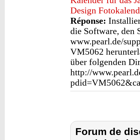
Kalender für das J
Design Fotokalende
Réponse:
Installie
die Software, den S
www.pearl.de/supp
VM5062 herunterl
über folgenden Dir
http://www.pearl.d
pdid=VM5062&ca
Forum de dis