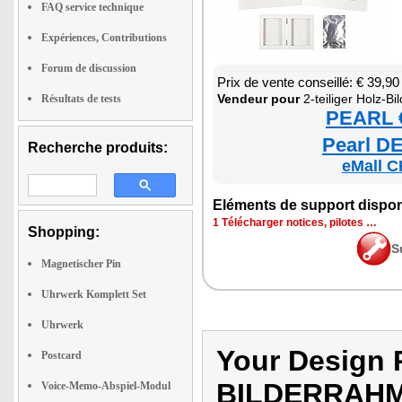
FAQ service technique
Expériences, Contributions
Forum de discussion
Prix de vente conseillé: € 39,90
Ven­deur pour
2-tei­li­ger Holz-Bil­der­rah­men mit Gip­s
Résultats de tests
PEARL €
Pearl DE
Recherche produits:
eMall C
Elé­ments de sup­port dis­po­
1 Télé­char­ger notices, pilotes …
Shopping:
S
Magnetischer Pin
Uhrwerk Komplett Set
Uhrwerk
Your Design 
Postcard
BILDERRAHM
Voice-Memo-Abspiel-Modul