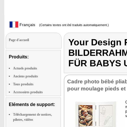
Français
(Certains textes ont été traduits automatiquement.)
Your Design 
Page d'accueil
BILDERRAHM
Produits:
FÜR BABYS 
Actuels produits
Anciens produits
Cadre photo bébé pliab
Tous produits
pour mou­lage pieds et
Accessoires produits
C
Eléments de support:
m
p
Téléchargement de notices,
pilotes, vidéos