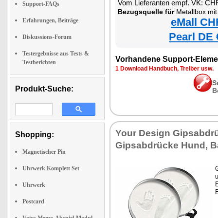
Vom Lieferanten empf. VK: CH
Support-FAQs
Bezugsquelle für
Metallbox mit
eMall CH
Erfahrungen, Beiträge
Pearl DE 
Diskussions-Forum
Testergebnisse aus Tests &
Vorhandene Support-Eleme
Testberichten
1 Download Handbuch, Treiber usw.
S
Produkt-Suche:
B
Your Design Gipsabdrü
Shopping:
Gipsabdrücke Hund, 
Magnetischer Pin
Uhrwerk Komplett Set
E
Uhrwerk
Postcard