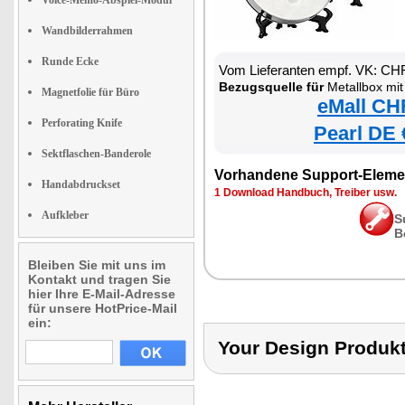
Voice-Memo-Abspiel-Modul
Wandbilderrahmen
Runde Ecke
Vom Lieferanten empf. VK: CH
Bezugsquelle für
Metallbox mit
Magnetfolie für Büro
eMall CH
Perforating Knife
Pearl DE 
Sektflaschen-Banderole
Vorhandene Support-Eleme
Handabdruckset
1 Download Handbuch, Treiber usw.
Aufkleber
S
B
Bleiben Sie mit uns im
Kontakt und tragen Sie
hier Ihre E-Mail-Adresse
für unsere HotPrice-Mail
ein:
Your Design Produ