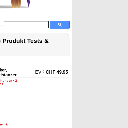
:
 Produkt Tests &
ker,
EVK
CHF 49.95
lstanzer
inungen
•
2
os
men &