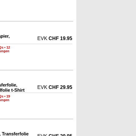
pier,
EVK
CHF 19.95
Qs
•
12
nungen
ferfolie,
EVK
CHF 29.95
folie t-Shirt
Qs
•
19
nungen
 Transferfolie