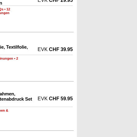
EVK
CHF 29.95
en
Qs
•
12
nungen
, Textilfolie,
EVK
CHF 39.95
inungen
•
2
rahmen,
EVK
CHF 59.95
tenabdruck Set
men &