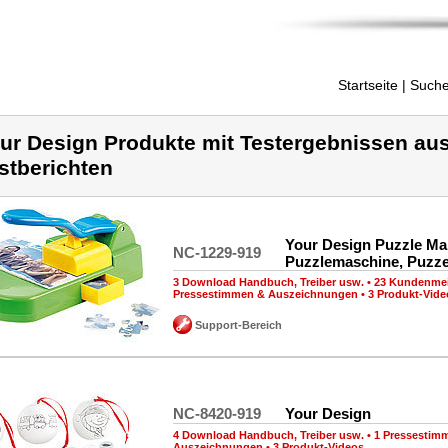
Startseite
| Suche
ur Design Produkte mit Testergebnissen aus
stberichten
Your Design Puzzle Ma
NC-1229-919
Puzzlemaschine, Puzze
3 Download Handbuch, Treiber usw.
•
23 Kundenme
Pressestimmen & Auszeichnungen
•
3 Produkt-Vide
Support-Bereich
NC-8420-919
Your Design
4 Download Handbuch, Treiber usw.
•
1 Pressestim
Auszeichnungen
•
3 Produkt-Videos