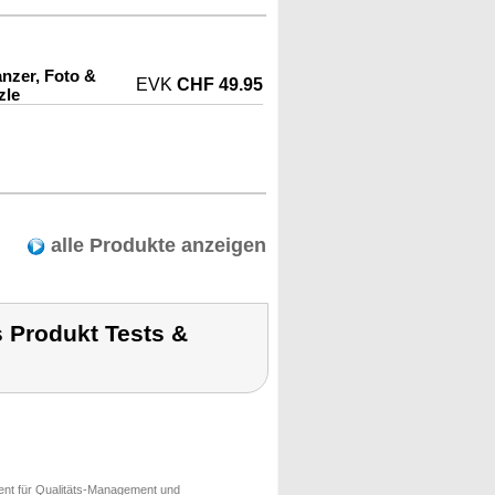
nzer, Foto &
EVK
CHF 49.95
zle
alle Produkte anzeigen
 Produkt Tests &
ment für Qualitäts-Management und