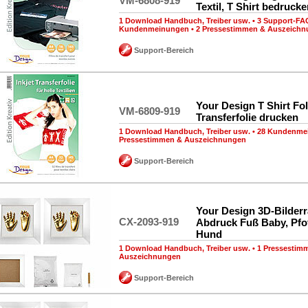
VM-6808-919
Textil, T Shirt bedruck
1 Download Handbuch, Treiber usw.
•
3 Support-FA
Kundenmeinungen
•
2 Pressestimmen & Auszeich
Support-Bereich
Your Design T Shirt Folie
VM-6809-919
Transferfolie drucken
1 Download Handbuch, Treiber usw.
•
28 Kundenme
Pressestimmen & Auszeichnungen
Support-Bereich
Your Design 3D-Bilder
CX-2093-919
Abdruck Fuß Baby, Pfo
Hund
1 Download Handbuch, Treiber usw.
•
1 Pressestim
Auszeichnungen
Support-Bereich