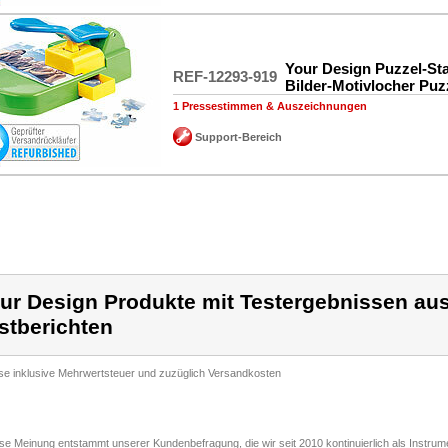
Your Design Puzzel-Sta
REF-12293-919
Bilder-Motivlocher Puz
1 Pressestimmen & Auszeichnungen
Support-Bereich
ur Design Produkte mit Testergebnissen aus
stberichten
ise inklusive Mehrwertsteuer und zuzüglich Versandkosten
ese Meinung entstammt unserer Kundenbefragung, die wir seit 2010 kontinuierlich als Instru