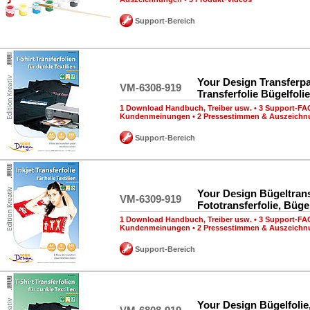
Support-Bereich
Your Design Transferpa
VM-6308-919
Transferfolie Bügelfolie
1 Download Handbuch, Treiber usw.
•
3 Support-FA
Kundenmeinungen
•
2 Pressestimmen & Auszeich
Support-Bereich
Your Design Bügeltrans
VM-6309-919
Fototransferfolie, Bügel
1 Download Handbuch, Treiber usw.
•
3 Support-FA
Kundenmeinungen
•
2 Pressestimmen & Auszeich
Support-Bereich
Your Design Bügelfolie,