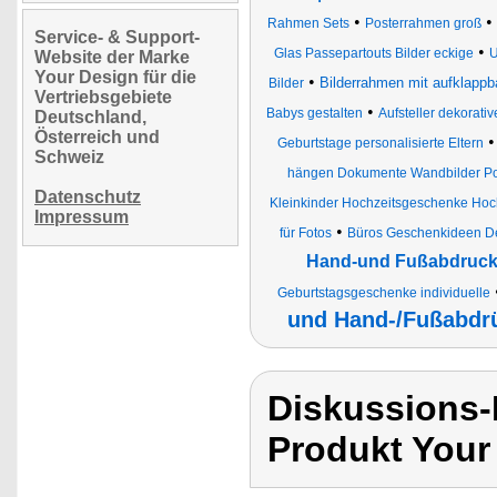
•
•
Rahmen Sets
Posterrahmen groß
Service- & Support-
•
Glas Passepartouts Bilder eckige
U
Website der Marke
Your Design für die
•
Bilderrahmen mit aufklapp
Bilder
Vertriebsgebiete
•
Babys gestalten
Aufsteller dekorati
Deutschland,
Österreich und
Geburtstage personalisierte Eltern
Schweiz
hängen Dokumente Wandbilder Port
Datenschutz
Kleinkinder Hochzeitsgeschenke Hoch
Impressum
•
für Fotos
Büros Geschenkideen Dek
Hand-und Fußabdruck
Geburtstagsgeschenke individuelle
und Hand-/Fußabdr
Diskussions-
Produkt Your