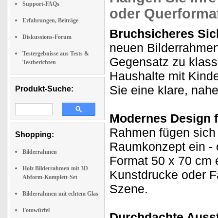
Support-FAQs
oder Querformat
Erfahrungen, Beiträge
Bruchsicheres Sich
Diskussions-Forum
neuen Bilderrahmen
Testergebnisse aus Tests &
Gegensatz zu klassis
Testberichten
Haushalte mit Kinde
Sie eine klare, nahe
Produkt-Suche:
Modernes Design fü
Rahmen fügen sich 
Shopping:
Raumkonzept ein - 
Bilderrahmen
Format 50 x 70 cm e
Holz Bilderrahmen mit 3D
Kunstdrucke oder Fa
Abform-Komplett-Set
Szene.
Bilderrahmen mit echtem Glas
Fotowürfel
Durchdachte Aussta