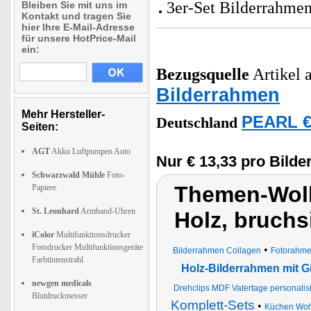
3er-Set Bilderrahmen
Bleiben Sie mit uns im
Kontakt und tragen Sie
hier Ihre E-Mail-Adresse
für unsere HotPrice-Mail
ein:
Bezugsquelle
Artikel a
Bilderrahmen
Mehr Hersteller-
PEARL €
Deutschland
Seiten:
AGT
Akku Luftpumpen Auto
Nur € 13,33 pro Bild
Schwarzwald Mühle
Foto-
Themen-Wolk
Papiere
St. Leonhard
Armband-Uhren
Holz, bruchs
iColor
Multifunktionsdrucker
Fotodrucker Multifunktionsgeräte
•
Bilderrahmen Collagen
Fotorahm
Farbtintenstrahl
Holz-Bilderrahmen mit G
newgen medicals
Drehclips MDF Vatertage personalisi
Blutdruckmesser
Komplett-Sets
•
Küchen Woh