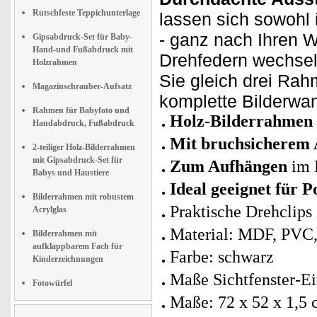
Rutschfeste Teppichunterlage
lassen sich sowohl
- ganz nach Ihren 
Gipsabdruck-Set für Baby-
Hand-und Fußabdruck mit
Drehfedern wechsel
Holzrahmen
Sie gleich drei Rahm
Magazinschrauber-Aufsatz
komplette Bilderwa
Rahmen für Babyfoto und
Holz-Bilderrahmen
Handabdruck, Fußabdruck
Mit bruchsicherem 
2-teiliger Holz-Bilderrahmen
mit Gipsabdruck-Set für
Zum Aufhängen
im 
Babys und Haustiere
Ideal geeignet für 
Bilderrahmen mit robustem
Praktische Drehclips
Acrylglas
Material: MDF, PVC,
Bilderrahmen mit
aufklappbarem Fach für
Farbe: schwarz
Kinderzeichnungen
Maße Sichtfenster-E
Fotowürfel
Maße: 72 x 52 x 1,5 