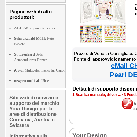
a
Pagine web di altri
r
produttori:
AGT
2-Komponentenkleber
Schwarzwald Mühle
Foto-
Papiere
Prezzo di Vendita Consigliato:
St. Leonhard
Solar-
Fonte di approvvigionamento 
Armbanduhren Damen
eMall C
iColor
Multicolor-Packs für Canon
Pearl DE
newgen medicals
Uhren
Dettagli di supporto disponib
1 Scarica manuale, driver ...
•
3 Feedb
Sito web di servizio e
supporto del marchio
A
Your Design per le
s
aree di distribuzione
Germania, Austria e
Svizzera
Your Design
Informativa sulla