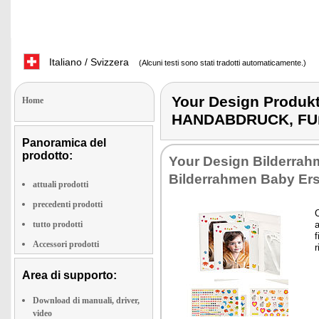
Italiano / Svizzera
(Alcuni testi sono stati tradotti automaticamente.)
Your Design Prod
Home
HANDABDRUCK, F
Panoramica del
prodotto:
Your Design Bilderrah
Bilderrahmen Baby Ers
attuali prodotti
precedenti prodotti
C
tutto prodotti
a
f
Accessori prodotti
r
Area di supporto:
Download di manuali, driver,
video