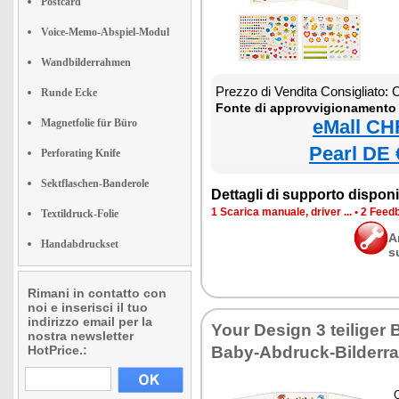
Postcard
Voice-Memo-Abspiel-Modul
Wandbilderrahmen
Prezzo di Vendita Consigliato:
Runde Ecke
Fonte di approvvigionamento 
eMall CH
Magnetfolie für Büro
Pearl DE 
Perforating Knife
Sektflaschen-Banderole
Dettagli di supporto disponib
1 Scarica manuale, driver ...
•
2 Feedb
Textildruck-Folie
A
Handabdruckset
s
Rimani in contatto con
noi e inserisci il tuo
indirizzo email per la
Your Design 3 teiliger 
nostra newsletter
HotPrice.:
Baby-Abdruck-Bilderr
C