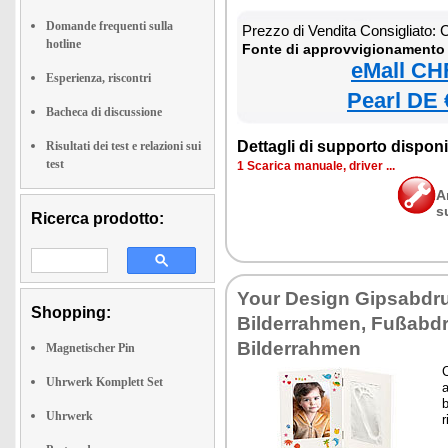
Domande frequenti sulla
Prezzo di Vendita Consigliato:
hotline
Fonte di approvvigionamento 
eMall CH
Esperienza, riscontri
Pearl DE 
Bacheca di discussione
Dettagli di supporto disponib
Risultati dei test e relazioni sui
test
1 Scarica manuale, driver ...
A
s
Ricerca prodotto:
Your Design Gipsabdr
Shopping:
Bilderrahmen, Fußabd
Bilderrahmen
Magnetischer Pin
C
Uhrwerk Komplett Set
a
Uhrwerk
r