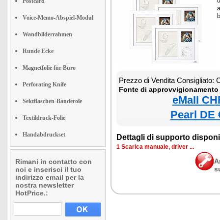
u
Postcard
a
Voice-Memo-Abspiel-Modul
Wandbilderrahmen
Runde Ecke
Magnetfolie für Büro
Prezzo di Vendita Consigliato:
Perforating Knife
Fonte di approvvigionamento 
eMall CH
Sektflaschen-Banderole
Pearl DE 
Textildruck-Folie
Handabdruckset
Dettagli di supporto disponib
1 Scarica manuale, driver ...
A
Rimani in contatto con
s
noi e inserisci il tuo
indirizzo email per la
nostra newsletter
HotPrice.: