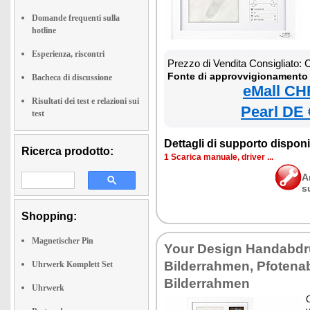
Domande frequenti sulla
hotline
Esperienza, riscontri
Prezzo di Vendita Consigliato:
Fonte di approvvigionamento 
Bacheca di discussione
eMall CH
Risultati dei test e relazioni sui
Pearl DE 
test
Dettagli di supporto disponib
Ricerca prodotto:
1 Scarica manuale, driver ...
A
s
Shopping:
Magnetischer Pin
Your Design Handabdr
Bilderrahmen, Pfotena
Uhrwerk Komplett Set
Bilderrahmen
Uhrwerk
C