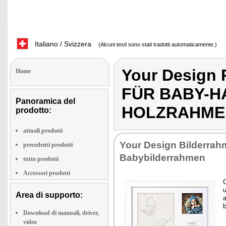
Italiano / Svizzera
(Alcuni testi sono stati tradotti automaticamente.)
Your Design
Home
FÜR BABY-H
Panoramica del
HOLZRAHME
prodotto:
attuali prodotti
Your Design Bilderrah
precedenti prodotti
Babybilderrahmen
tutto prodotti
Accessori prodotti
C
u
Area di supporto:
a
Download di manuali, driver,
video