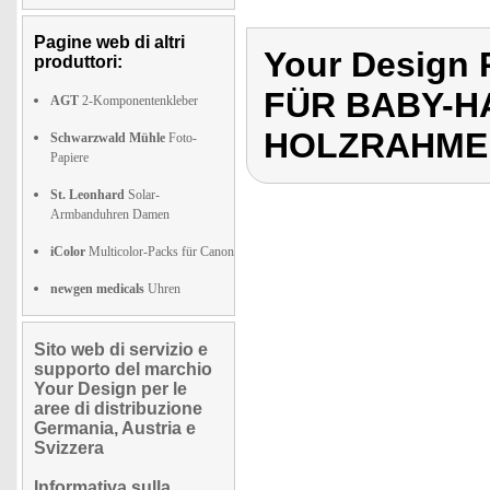
Pagine web di altri
Your Design
produttori:
FÜR BABY-H
AGT
2-Komponentenkleber
HOLZRAHME
Schwarzwald Mühle
Foto-
Papiere
St. Leonhard
Solar-
Armbanduhren Damen
iColor
Multicolor-Packs für Canon
newgen medicals
Uhren
Sito web di servizio e
supporto del marchio
Your Design per le
aree di distribuzione
Germania, Austria e
Svizzera
Informativa sulla