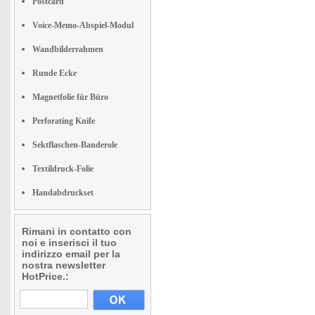
Postcard
Voice-Memo-Abspiel-Modul
Wandbilderrahmen
Runde Ecke
Magnetfolie für Büro
Perforating Knife
Sektflaschen-Banderole
Textildruck-Folie
Handabdruckset
Rimani in contatto con
noi e inserisci il tuo
indirizzo email per la
nostra newsletter
HotPrice.: