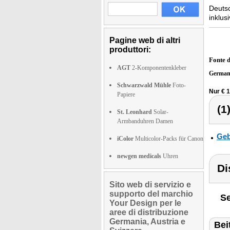
Deuts
inklus
Pagine web di altri
produttori:
Fonte 
AGT
2-Komponentenkleber
German
Schwarzwald Mühle
Foto-
Nur € 1
Papiere
(1
St. Leonhard
Solar-
Armbanduhren Damen
Geb
iColor
Multicolor-Packs für Canon
newgen medicals
Uhren
Di
Sito web di servizio e
supporto del marchio
Se
Your Design per le
aree di distribuzione
Germania, Austria e
Bei