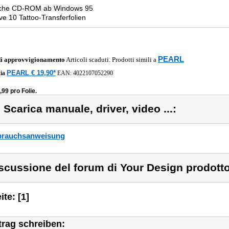
che CD-ROM ab Windows 95
ive 10 Tattoo-Transferfolien
PEARL
di approvvigionamento
Articoli scaduti. Prodotti simili a
PEARL € 19,90*
ia
EAN:
4022107052290
,99 pro Folie.
) Scarica manuale, driver, video ...:
rauchsanweisung
scussione del forum di Your Design prodott
ite: [1]
trag schreiben: