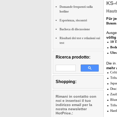
KS-
Domande frequenti sulla
Hauts
hotline
Für j
Esperienza, riscontri
Ihrem
Bacheca di discussione
Ausges
völlig
Risultati dei test e relazioni sui
10 T
test
Bedr
Ultr
Ricerca prodotto:
Die in
mehr 
Celt
Trib
Shopping:
Japa
Drac
Zaub
Rimani in contatto con
Blum
noi e inserisci il tuo
indirizzo email per la
Triba
nostra newsletter
Hard
HotPrice.: