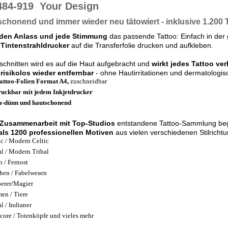
484-919
Your Design
chonend und immer wieder neu tätowiert - inklusive 1.200 
eden Anlass und jede Stimmung
das passende Tattoo: Einfach in der
 Tintenstrahldrucker
auf die Transferfolie drucken und aufkleben.
chnitten wird es auf die Haut aufgebracht und
wirkt jedes Tattoo ve
 risikolos wieder entfernbar
- ohne Hautirritationen und dermatologi
attoo-Folien Format A4,
zuschneidbar
uckbar mit jedem Inkjetdrucker
a-dünn und hautschonend
Zusammenarbeit mit Top-Studios
entstandene Tattoo-Sammlung begei
als 1200 professionellen Motiven
aus vielen verschiedenen Stilricht
ic / Modern Celtic
al / Modern Tribal
n / Fernost
hen / Fabelwesen
erer/Magier
en / Tiere
l / Indianer
core / Totenköpfe und vieles mehr