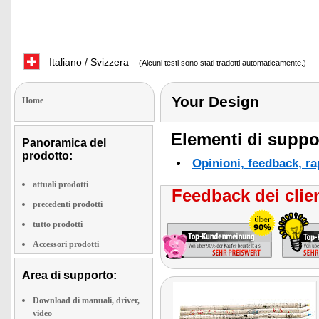
Italiano / Svizzera
(Alcuni testi sono stati tradotti automaticamente.)
Your Design
Home
Elementi di suppor
Panoramica del
prodotto:
Opinioni, feedback, ra
attuali prodotti
Feedback dei clien
precedenti prodotti
tutto prodotti
Accessori prodotti
Area di supporto:
Download di manuali, driver,
video