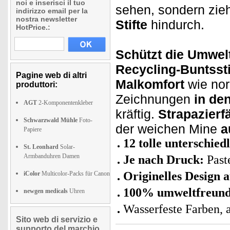
noi e inserisci il tuo
sehen, sondern zie
indirizzo email per la
nostra newsletter
Stifte
hindurch.
HotPrice.:
Schützt die Umwel
Recycling-Buntssti
Pagine web di altri
Malkomfort
wie norm
produttori:
Zeichnungen
in de
AGT
2-Komponentenkleber
kräftig.
Strapazierf
Schwarzwald Mühle
Foto-
der weichen Mine
a
Papiere
12 tolle unterschied
St. Leonhard
Solar-
Armbanduhren Damen
Je nach Druck:
Paste
Originelles Design 
iColor
Multicolor-Packs für Canon
100% umweltfreundl
newgen medicals
Uhren
Wasserfeste Farben, 
Sito web di servizio e
supporto del marchio