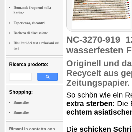
Domande frequenti sulla
hotline
Esperienza, riscontri
Bacheca di discussione
NC-3270-919
1
Risultati dei test e relazioni sui
wasserfesten 
test
Originell
und d
Ricerca prodotto:
Recycelt aus g
Zeitungspapier
.
Shopping:
So schön wie ein 
extra sterben:
Die B
Buntstifte
echtem asiatische
Buntstifte
Die
schicken Schri
Rimani in contatto con