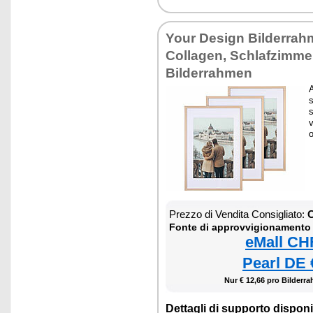
Your Design Bilderra
Collagen, Schlafzimme
Bilderrahmen
A
s
s
v
o
Prezzo di Vendita Consigliato:
C
Fonte di approvvigionamento
eMall CH
Pearl DE 
Nur € 12,66 pro Bilderr
Dettagli di supporto disponib