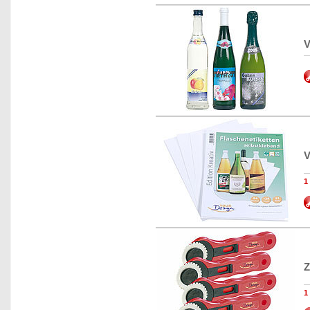
V
V
1
Z
1