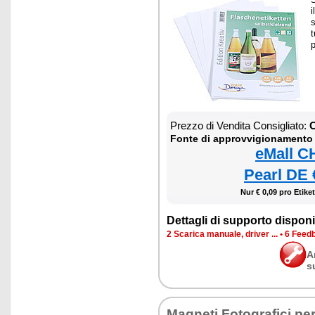
i
s
Prezzo di Vendita Consigliato:
C
Fonte di approvvigionamento
eMall C
Pearl DE 
Nur € 0,09 pro Etiket
Dettagli di supporto disponib
2 Scarica manuale, driver ...
•
6 Feedb
A
s
Magneti Fotografici pe