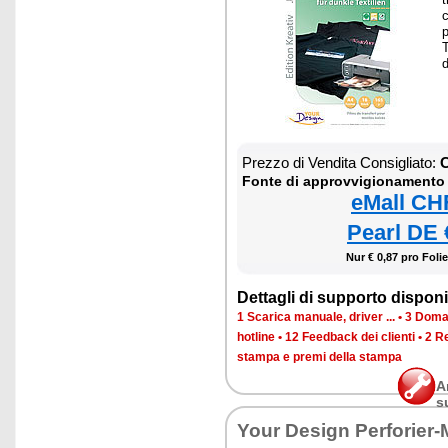
c
p
T
d
Prezzo di Vendita Consigliato:
C
Fonte di approvvigionamento
eMall CH
Pearl DE 
Nur € 0,87 pro Folie
Dettagli di supporto disponib
1 Scarica manuale, driver ...
•
3 Doman
hotline
•
12 Feedback dei clienti
•
2 R
stampa e premi della stampa
A
s
Your Design Perforier-