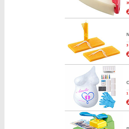
3
N
3
C
1
R