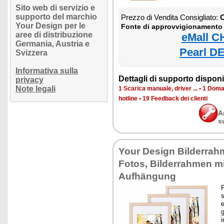
Sito web di servizio e
supporto del marchio
Prezzo di Vendita Consigliato:
C
Your Design per le
Fonte di approvvigionamento
aree di distribuzione
eMall C
Germania, Austria e
Pearl DE
Svizzera
Informativa sulla
Dettagli di supporto disponib
privacy
Note legali
1 Scarica manuale, driver ...
•
1 Doman
hotline
•
19 Feedback dei clienti
A
s
Your Design Bilderrah
Fotos, Bilderrahmen mi
Aufhängung
P
s
e
g
i