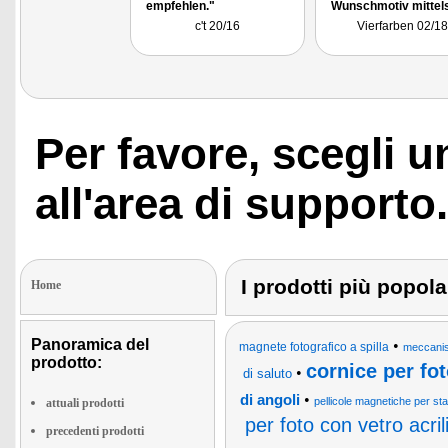
empfehlen."
Wunschmotiv mittel
Inkjet-Transferfolie
c't 20/16
Vierfarben 02/18
einfach auf ein Shirt 
Wahl aufbringen."
Per favore, scegli 
all'area di supporto.
I prodotti più popola
Home
Panoramica del
•
magnete fotografico a spilla
meccanis
prodotto:
cornice per fot
•
di saluto
•
di angoli
pellicole magnetiche per s
attuali prodotti
per foto con vetro acri
precedenti prodotti