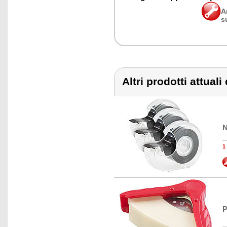
A
s
Altri prodotti attual
N
1
P