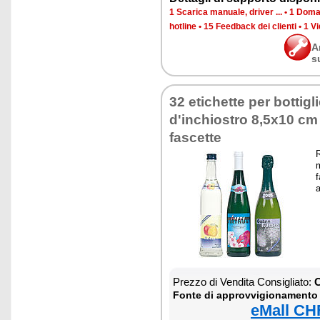
1 Scarica manuale, driver ...
•
1 Doman
hotline
•
15 Feedback dei clienti
•
1 Vi
A
s
32 etichette per bottigl
d'inchiostro 8,5x10 cm
fascette
R
m
f
a
Prezzo di Vendita Consigliato:
C
Fonte di approvvigionamento
eMall CH