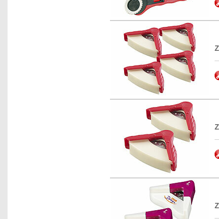
Z
Z
Z