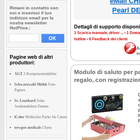
eMall CH
Rimani in contatto con
Pearl DE
noi e inserisci il tuo
indirizzo email per la
nostra newsletter
Dettagli di supporto disponib
HotPrice.:
1 Scarica manuale, driver ...
•
1 Doman
hotline
•
6 Feedback dei clienti
A
s
Pagine web di altri
produttori:
Modulo di saluto per p
AGT
2-Komponentenkleber
regalo, con registrazio
Schwarzwald Mühle
Foto-
Papiere
St. Leonhard
Solar-
Armbanduhren Damen
p
iColor
Multicolor-Packs für Canon
p
newgen medicals
Uhren