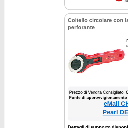
s
Coltello circolare con 
perforante
P
s
Prezzo di Vendita Consigliato:
C
Fonte di approvvigionamento
eMall C
Pearl DE
Dettagli di supporto disponib