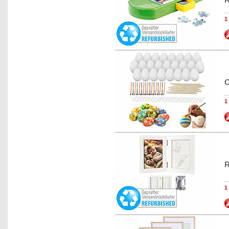
1
C
1
R
1