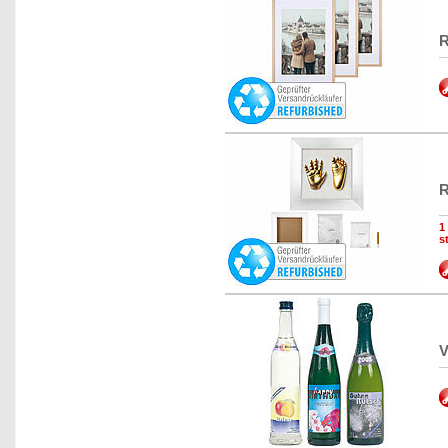
R
R
1
s
V