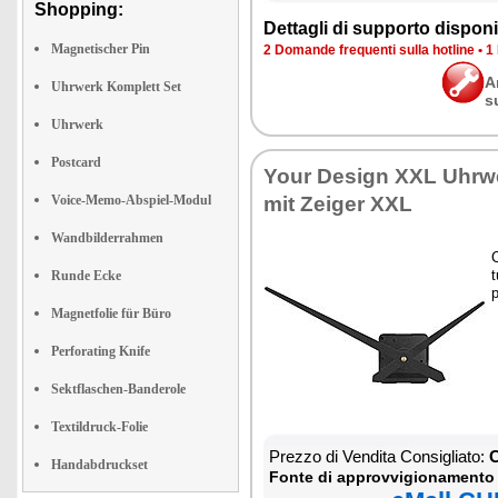
Shopping:
Dettagli di supporto disponib
Magnetischer Pin
2 Domande frequenti sulla hotline
•
1
A
Uhrwerk Komplett Set
s
Uhrwerk
Postcard
Your Design XXL Uhrw
Voice-Memo-Abspiel-Modul
mit Zeiger XXL
Wandbilderrahmen
C
t
Runde Ecke
p
Magnetfolie für Büro
Perforating Knife
Sektflaschen-Banderole
Textildruck-Folie
Prezzo di Vendita Consigliato:
C
Handabdruckset
Fonte di approvvigionamento