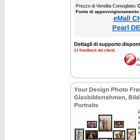
Prezzo di Vendita Consigliato:
C
Fonte di approvvigionamento
eMall C
Pearl DE
Dettagli di supporto disponib
23 Feedback dei clienti
A
s
Your Design Photo Fra
Glasbilderrahmen, Bil
Portraits
P
e
p