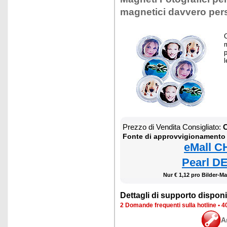
magnetici davvero per
C
p
l
Prezzo di Vendita Consigliato:
C
Fonte di approvvigionamento
eMall C
Pearl DE
Nur € 1,12 pro Bilder-M
Dettagli di supporto disponib
2 Domande frequenti sulla hotline
•
4
A