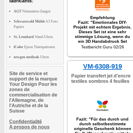
fabricants:
AGT
Nietmuttern-Zangen
Empfehlung
Schwarzwald Mühle
A3 Foto-
Fazit: "Emotionales DIY-
Papiere
Projekt mit echtem Ergebnis.
Dieses Set ist eine sehr
stimmige Lösung, wenn du
St. Leonhard
Wand-Uhren
ein 3D Handabdruck Set
suchst, das nicht nur zum
Testbericht Guru 02/26
iColor
Epson Tintenpatronen
Ausprobieren gedacht ist,
sondern als fertiges
newgen medicals
Uhren
Erinnerungsstück funktioniert
Als Fußabdruck Set und
VM-6308-919
Abdruckset für Babyfüße
Site de service et
bietet es einen klaren Ablauf,
Papier transfert jet d'encre
support de la marque
einen hochwertigen Rahmen
textiles sombres 4 feuilles
Your Design Pour les
und genug Spielraum für eine
persönliche Gestaltung. Und
zones de
weil sich das Konzept auch
commercialisation de
für Haustier-Abdrücke eignet,
l'Allemagne, de
bleibt es nicht bei der einen
l'Autriche et de la
Babyphase stehen, wer weiß,
Suisse
welche Pfote als Nächstes im
Rahmen landet?"
Fazit: "Für das durch und
Confidentialité
durch selbstbestimmte
A propos de nous
originelle Geschenk können