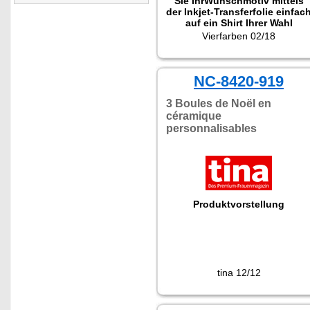
Sie IhrWunschmotiv mittels
der Inkjet-Transferfolie einfac
auf ein Shirt Ihrer Wahl
aufbringen."
Vierfarben 02/18
NC-8420-919
3 Boules de Noël en
céramique
personnalisables
Produktvorstellung
tina 12/12