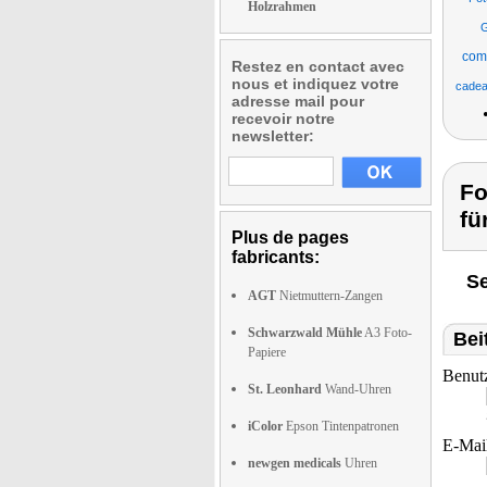
Holzrahmen
G
com
Restez en contact avec
nous et indiquez votre
cadea
adresse mail pour
recevoir notre
newsletter:
Fo
fü
Plus de pages
fabricants:
Se
AGT
Nietmuttern-Zangen
Schwarzwald Mühle
A3 Foto-
Bei
Papiere
Benut
St. Leonhard
Wand-Uhren
iColor
Epson Tintenpatronen
E-Mai
newgen medicals
Uhren