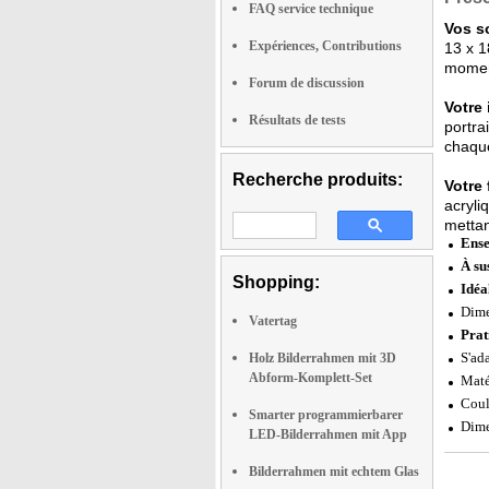
FAQ service technique
Vos s
Expériences, Contributions
13 x 1
momen
Forum de discussion
Votre 
Résultats de tests
portra
chaque
Recherche produits:
Votre 
acryli
mettan
Ense
À su
Shopping:
Idéal
Dime
Vatertag
Prat
S'ad
Holz Bilderrahmen mit 3D
Abform-Komplett-Set
Maté
Coul
Smarter programmierbarer
Dime
LED-Bilderrahmen mit App
Bilderrahmen mit echtem Glas