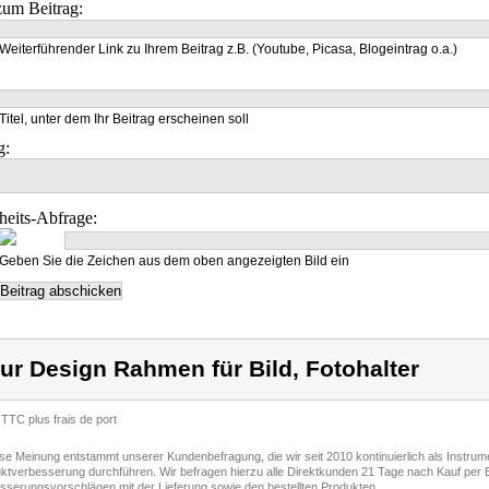
um Beitrag:
Weiterführender Link zu Ihrem Beitrag z.B. (Youtube, Picasa, Blogeintrag o.a.)
Titel, unter dem Ihr Beitrag erscheinen soll
g:
heits-Abfrage:
Geben Sie die Zeichen aus dem oben angezeigten Bild ein
ur Design Rahmen für Bild, Fotohalter
 TTC plus frais de port
ese Meinung entstammt unserer Kundenbefragung, die wir seit 2010 kontinuierlich als Instru
ktverbesserung durchführen. Wir befragen hierzu alle Direktkunden 21 Tage nach Kauf per E
sserungsvorschlägen mit der Lieferung sowie den bestellten Produkten.