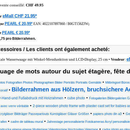
 vente conseillé:
CHF 49.95
eMall CHF 21.95*
r
PEARL € 20,99*
gne
EAN:
4022107897860
/
B0GT156ZJW
;
PEARL € 20,99*
he
,75 pro Bilderrahmen.
essoires / Les clients ont également acheté:
e
tale Wasserwaage mit Winkel-Messfunktion und LCD-Display, 25 cm •
Vendeur
:
uage de mots autour du sujet étagère, fête 
•
tos Fotografien Photos Photographien Bilder Porträts Portraits Gemälde
Mitbringsel Büros
Bilderrahmen aus Hölzern, bruchsichere A
•
oratif
•
•
-Hand-und Fußabdruck mit Holzrahmen
cube photo
Fotogalerien Bildergalerien 
•
2-piece wooden photo frame with plaster cast set for babies a
 avec verre véritable
•
•
crylgläser Bildträger Passepartouts Kunstgläser Gläser Größen
papiers photo din a3
Ge
•
•
rafen
cadre de tableau mural
Jahrestage personalisierte Fotokameras Acryl personalisier
•
odrucke eigene eigene Muttertage Valentinstage Hochzeiten Vatertage
cadre photo en plex