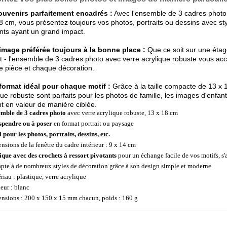
ouvenirs parfaitement encadrés :
Avec l'ensemble de 3 cadres photo 
8 cm, vous présentez toujours vos photos, portraits ou dessins avec styl
ts ayant un grand impact.
image préférée toujours à la bonne place :
Que ce soit sur une éta
it - l'ensemble de 3 cadres photo avec verre acrylique robuste vous a
 pièce et chaque décoration.
format idéal pour chaque motif :
Grâce à la taille compacte de 13 x 
que robuste sont parfaits pour les photos de famille, les images d'enfan
t en valeur de manière ciblée.
mble de 3 cadres photo
avec verre acrylique robuste, 13 x 18 cm
spendre ou à poser
en format portrait ou paysage
 pour les photos, portraits, dessins, etc.
nsions de la fenêtre du cadre intérieur : 9 x 14 cm
ique avec des crochets à ressort pivotants
pour un échange facile de vos motifs, s'a
apte à de nombreux styles de décoration grâce à son design simple et moderne
riau : plastique, verre acrylique
eur : blanc
nsions : 200 x 150 x 15 mm chacun, poids : 160 g