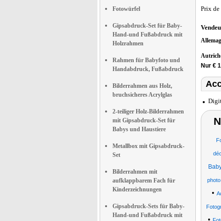
Prix de
Fotowürfel
Gipsabdruck-Set für Baby-
Vendeu
Hand-und Fußabdruck mit
Allema
Holzrahmen
Autric
Rahmen für Babyfoto und
Nur € 1
Handabdruck, Fußabdruck
Acc
Bilderrahmen aus Holz,
bruchsicheres Acrylglas
Digi
2-teiliger Holz-Bilderrahmen
N
mit Gipsabdruck-Set für
Babys und Haustiere
Fo
Metallbox mit Gipsabdruck-
déc
Set
Baby
Bilderrahmen mit
aufklappbarem Fach für
photo
Kinderzeichnungen
•
A
Gipsabdruck-Sets für Baby-
Fotog
Hand-und Fußabdruck mit
•
Fot