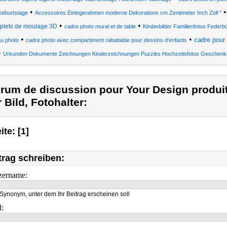
•
eburtstage
Accessoires Einlegerahmen moderne Dekorations cm Zentimeter Inch Zoll "
•
•
plets de moulage 3D
cadre photo mural et de table
Kinderbilder Familienfotos Federb
•
•
cadre pour
u photo
cadre photo avec compartiment rabattable pour dessins d'enfants
•
Urkunden Dokumente Zeichnungen Kinderzeichnungen Puzzles Hochzeitsfotos Geschenk
rum de discussion pour Your Design produ
r Bild, Fotohalter:
ite: [1]
trag schreiben:
zername:
Synonym, unter dem Ihr Beitrag erscheinen soll
l: