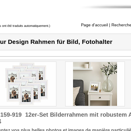
Page d'accueil
| Recherche
s ont été traduits automatiquement.)
ur Design Rahmen für Bild, Fotohalter
6159-919
12er-Set Bilderrahmen mit robustem A
ß
ntez vos plus belles photos et images de manière particuli