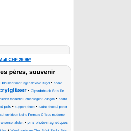
Mall CHF 29.95*
des pères, souvenir
•
 Urlaubserinnerungen flexible Bügel
cadre
crylgläser
•
Gipsabdruck-Sets für
•
Galerien moderne Fotocollagen Collagen
cadre
•
•
nd pets
support photo
cadre photo à poser
schenkideen kleine Formate Offices moderne
•
pins photo-magnétiques
te personalisiert
•
iglas
Wandmontagen Clips Stück Packs Sets