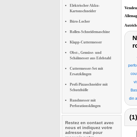
Elektrischer Akku-
Vendeu
Kartonschneider
Allema
Büro-Locher
Autric
Rollen-Schneidemaschine
N
Klapp-Cuttermesser
r
Obst-, Gemüse- und
Schälmesser aus Edelstahl
perfo
Cuttermesser-Set mit
cou
Ersatzklingen
vi
Profi-Pizzaschneider mit
Schutzhülle
Bas
din 
Rundmesser mit
Perforationsklingen
(1
Restez en contact avec
nous et indiquez votre
adresse mail pour