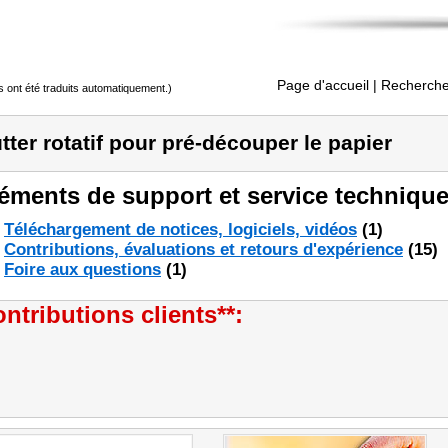
Page d'accueil
| Recherche
s ont été traduits automatiquement.)
tter rotatif pour pré-découper le papier
éments de support et service technique
Téléchargement de notices, logiciels, vidéos
(1)
Contributions, évaluations et retours d'expérience
(15)
Foire aux questions
(1)
ntributions clients**: