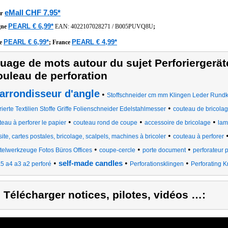
eMall CHF 7.95*
r
PEARL € 6,99*
gne
EAN:
4022107028271
/
B005PUVQ8U
;
PEARL € 6,99*
PEARL € 4,99*
he
;
France
uage de mots autour du sujet Perforiergerät
ouleau de perforation
arrondisseur d'angle
•
Stoffschneider cm mm Klingen Leder Rundkl
•
rierte Textilien Stoffe Griffe Folienschneider Edelstahlmesser
couteau de bricola
•
•
•
teau à perforer le papier
couteau rond de coupe
accessoire de bricolage
lam
•
site, cartes postales, bricolage, scalpels, machines à bricoler
couteau à perforer
•
•
•
telwerkzeuge Fotos Büros Offices
coupe-cercle
porte document
perforateur 
•
•
•
self-made candles
a5 a4 a3 a2 perforé
Perforationsklingen
Perforating K
) Télécharger notices, pilotes, vidéos …: