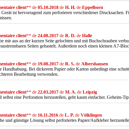
ntaire client
** de
05.10.2018
de
H. H.
de
Eppelborn
 Gerät ist hervorragend zum perforieren verschiedener Drucksachen. F
missen.
ntaire client
** de
24.08.2017
de
R. D.
de
Halle
be mir aus an der kurzen Seite gelochten und mit Buchschrauben verb
raustrennbaren Seiten gebastelt. Außerdem noch einen kleinen A7-Block
ntaire client
** de
19.08.2017
de
R. S.
de
Albershausen
e Handhabung. Bei dickerem Papier oder Karton unbedingt eine schnittf
ichteren Bearbeitung verwenden.
ntaire client
** de
22.03.2017
de
M. A.
de
Leipzig
l selbst eine Perforation herzustellen, geht kaum einfacher. Geheim-Tipp
ntaire client
** de
16.11.2016
de
L. P.
de
Völklingen
he und günstige Lösung selbst perforiertes Papier/Aufkleber herzustell