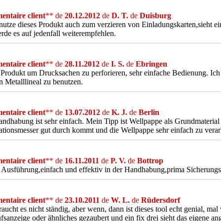
ntaire client
** de
20.12.2012
de
D. T.
de
Duisburg
nutze dieses Produkt auch zum verzieren von Einladungskarten,sieht ei
rde es auf jedenfall weiterempfehlen.
ntaire client
** de
28.11.2012
de
I. S.
de
Ebringen
 Produkt um Drucksachen zu perforieren, sehr einfache Bedienung. Ic
n Metalllineal zu benutzen.
ntaire client
** de
13.07.2012
de
K. J.
de
Berlin
ndhabung ist sehr einfach. Mein Tipp ist Wellpappe als Grundmaterial
ationsmesser gut durch kommt und die Wellpappe sehr einfach zu verarb
ntaire client
** de
16.11.2011
de
P. V.
de
Bottrop
e Ausführung,einfach und effektiv in der Handhabung,prima Sicherungs
ntaire client
** de
23.10.2011
de
W. L.
de
Rüdersdorf
aucht es nicht ständig, aber wenn, dann ist dieses tool echt genial, mal 
fsanzeige oder ähnliches gezaubert und ein fix drei sieht das eigene ang