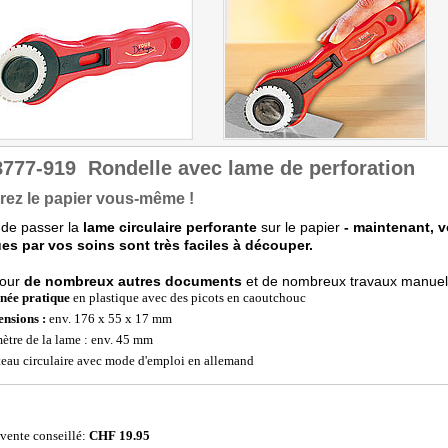
8777-919
Rondelle avec lame de perforation
rez le papier vous-même !
 de passer la
lame circulaire perforante
sur le papier
- maintenant, v
es par vos soins sont très faciles à découper.
pour
de nombreux autres documents
et de nombreux travaux manuel
née pratique
en plastique avec des picots en caoutchouc
nsions :
env. 176 x 55 x 17 mm
ètre de la lame : env. 45 mm
eau circulaire avec mode d'emploi en allemand
 vente conseillé:
CHF 19.95