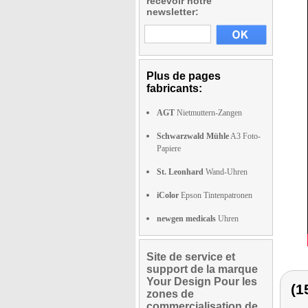
recevoir notre
newsletter:
Plus de pages
fabricants:
AGT
Nietmuttern-Zangen
Schwarzwald Mühle
A3 Foto-
Papiere
St. Leonhard
Wand-Uhren
iColor
Epson Tintenpatronen
newgen medicals
Uhren
Site de service et
support de la marque
Your Design Pour les
(1
zones de
commercialisation de