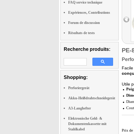
FAQ service technique
Expériences, Contributions
Forum de discussion
Résultats de tests
Recherche produits:
PE-
Perfo
Facile
conçu
Shopping:
Utile 
Perforiergerät
Poig
Dime
Akku-Heißdrahtschneidegerät
Diam
Cout
A3-Langhefter
Elektronische Geld- &
Dokumentenkassette mit
Stahlkabel
Prix de