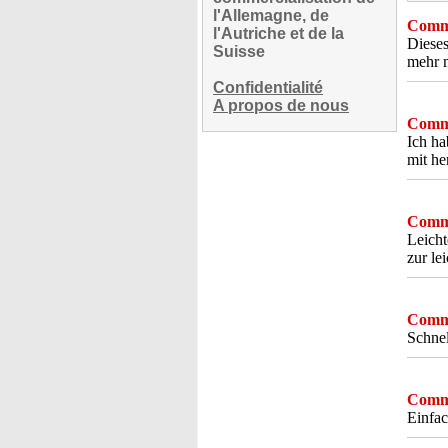
l'Allemagne, de
Comme
l'Autriche et de la
Dieses
Suisse
mehr 
Confidentialité
A propos de nous
Comme
Ich ha
mit he
Comme
Leicht
zur le
Comme
Schnel
Comme
Einfac