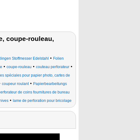
e, coupe-rouleau,
•
ingen Stoffmesser Edelstahl
Folien
•
•
•
ge
coupe-rouleau
couteau perforateur
es spéciales pour papier photo, cartes de
•
•
coupeur roulant
Papierbearbeitungs
perforateur de coins fournitures de bureau
•
nives
lame de perforation pour bricolage