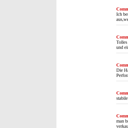
Comme
Ich be
aus,we
Comme
Tolles
und ei
Comme
Die Ha
Perfor
Comme
stabil
Comme
man br
verkau