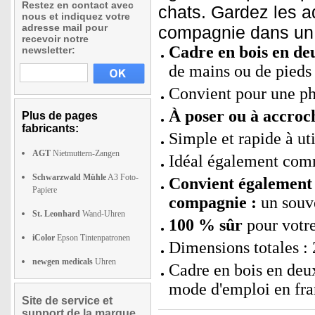
Restez en contact avec
chats. Gardez les 
nous et indiquez votre
adresse mail pour
compagnie dans un j
recevoir notre
Cadre en bois en de
newsletter:
de mains ou de pieds
Convient pour une pho
À poser ou à accroc
Plus de pages
fabricants:
Simple et rapide à uti
AGT
Nietmuttern-Zangen
Idéal également comm
Schwarzwald Mühle
A3 Foto-
Convient également 
Papiere
compagnie :
un souve
St. Leonhard
Wand-Uhren
100 % sûr
pour votr
iColor
Epson Tintenpatronen
Dimensions totales : 
newgen medicals
Uhren
Cadre en bois en deux
mode d'emploi en fra
Site de service et
support de la marque