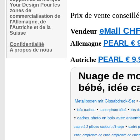
Your Design Pour les
zones de
Prix de vente conseill
commercialisation de
l'Allemagne, de
l'Autriche et de la
eMall CHF
Vendeur
Suisse
PEARL € 9
Allemagne
Confidentialité
A propos de nous
PEARL € 9,
Autriche
Nuage de mot
bébé, idée 
•
Metallboxen mit Gipsabdruck-Set
•
•
•
idée cadeau
cadre photo bébé
kits d
•
cadres photo en bois avec ensem
•
cadre à 2 pièces support d'image
cadre p
chat, empreinte de chat, empreinte de chien