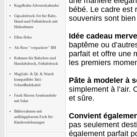
une manière élégant
Kugelbahn Adventskalender
bébé. Le cadre est 
Gipsabdruck-Set für Baby-
souvenirs sont bien
Hand-und Fußabdruck mit
Holzrahmen
Idée cadeau mervei
Elfen-Deko
baptême ou d'autres
Als Rose "verpackter" BH
parfait et offre une
Rahmen für Babyfoto und
les premiers momen
Handabdruck, Fußabdruck
MagSafe- & Qi- & Watch
Pâte à modeler à sé
kompatibles 3in1-
Schnellladekabel
simplement à l'air. 
Funk Herren Armbanduhr
et sûre.
mit Solar
Bilderrahmen mit
Convient égalemen
aufklappbarem Fach für
Kinderzeichnungen
pas seulement dest
également parfait p