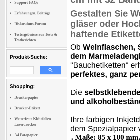
Support-FAQs
Gestalten Sie
We
Erfahrungen, Beiträge
gläser oder Ho
Diskussions-Forum
haftende Etikett
Testergebnisse aus Tests &
Testberichten
Ob
Weinflaschen, 
dem Marmeladengl
Produkt-Suche:
"Bauchetiketten" er
perfektes, ganz pe
Shopping:
Die
selbstklebende
Druckerpapier
und alkoholbestän
Drucker-Etikett
Ihre farbigen Inkj
Wetterfeste Klebefolien
Laserdrucker
dem Spezialpapier v
A4 Fotopapier
Maße: 85 x 100 mm