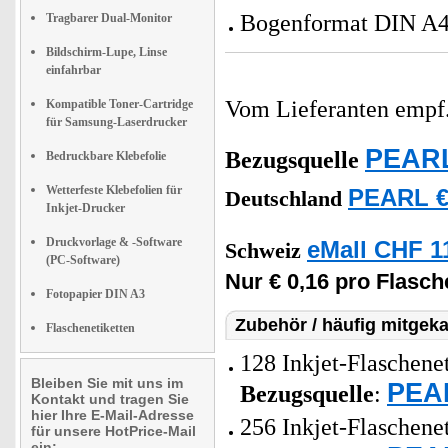
Bogenformat DIN A4
Tragbarer Dual-Monitor
Bildschirm-Lupe, Linse
einfahrbar
Vom Lieferanten emp
Kompatible Toner-Cartridge
für Samsung-Laserdrucker
PEARL
Bezugsquelle
Bedruckbare Klebefolie
Wetterfeste Klebefolien für
PEARL €
Deutschland
Inkjet-Drucker
Druckvorlage & -Software
eMall CHF 1
Schweiz
(PC-Software)
Nur € 0,16 pro Flasche
Fotopapier DIN A3
Zubehör / häufig mitgeka
Flaschenetiketten
128 Inkjet-Flaschene
Bleiben Sie mit uns im
PEAR
Bezugsquelle
:
Kontakt und tragen Sie
hier Ihre E-Mail-Adresse
256 Inkjet-Flaschene
für unsere HotPrice-Mail
ein: