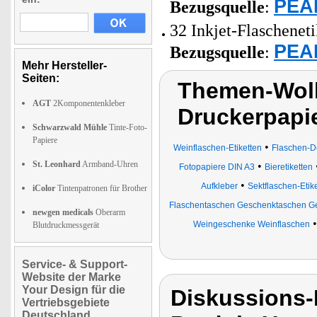
PEAR
Bezugsquelle
:
32 Inkjet-Flaschenet
PEAR
Bezugsquelle
:
Mehr Hersteller-
Seiten:
Themen-Wolk
AGT
2Komponentenkleber
Druckerpapie
Schwarzwald Mühle
Tinte-Foto-
Papiere
•
Weinflaschen-Etiketten
Flaschen-De
St. Leonhard
Armband-Uhren
•
Fotopapiere DIN A3
Bieretiketten
•
Aufkleber
Sektflaschen-Etik
iColor
Tintenpatronen für Brother
Flaschentaschen Geschenktaschen G
newgen medicals
Oberarm
Weingeschenke Weinflaschen
Blutdruckmessgerät
Service- & Support-
Website der Marke
Your Design für die
Diskussions-
Vertriebsgebiete
Deutschland,