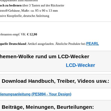
Klappständer zum Aufstellen
ach zu bedienen
über 3 Tasten auf der Rückseite
tstoff-Gehäuse, Maße: ca. 95 x 90 x 13 mm
usive Knopfzelle, deutsche Anleitung
eferanten empf. VK:
€ 12,90
PEARL
quelle
Deutschland
: Artikel ausgelaufen. Ähnliche Produkte bei
hemen-Wolke rund um LCD-Wecker
LCD-Wecker
) Download Handbuch, Treiber, Videos usw.:
ienungsanleitung (PE5894 - Your Design)
) Beiträge, Meinungen, Beurteilungen: