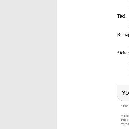
Titel:
Beitra
Sicher
Yo
* Pre
** Di
Produ
Verbe