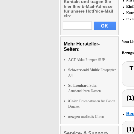
Mit 
Kontakt und tragen Sie
hier Ihre E-Mail-Adresse
Einf
für unsere HotPrice-Mail
Kuns
ein:
Inkl
Vom Li
Mehr Hersteller-
Seiten:
Bezugs
AGT
Akku Pumpen SUP
T
Schwarzwald Mühle
Fotopapier
A4
St. Leonhard
Solar-
Armbanduhren Damen
(1
iColor
Tintenpatronen für Canon
Drucker
Bed
newgen medicals
Uhren
(1
Service- & Support-