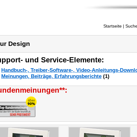
Startseite
| Suche
ur Design
pport- und Service-Elemente:
Handbuch-, Treiber-Software-, Video-Anleitungs-Downl
Meinungen, Beiträge, Erfahrungsberichte
(1)
undenmeinungen**: