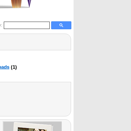
:
oads
(1)