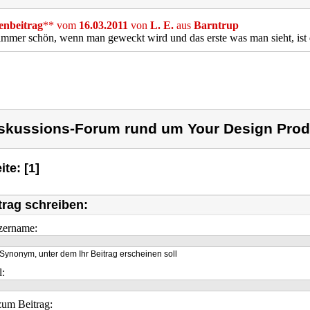
nbeitrag
** vom
16.03.2011
von
L. E.
aus
Barntrup
 immer schön, wenn man geweckt wird und das erste was man sieht, ist di
skussions-Forum rund um Your Design Prod
ite: [1]
trag schreiben:
zername:
Synonym, unter dem Ihr Beitrag erscheinen soll
l:
um Beitrag: