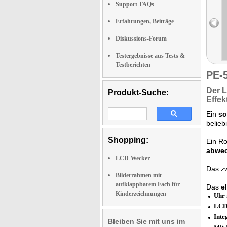
Support-FAQs
Erfahrungen, Beiträge
Diskussions-Forum
Testergebnisse aus Tests &
Testberichten
PE-
Der
L
Produkt-Suche:
Effek
Ein
sc
belieb
Shopping:
Ein Ro
abwec
LCD-Wecker
Das zw
Bilderrahmen mit
aufklappbarem Fach für
Das
e
Kinderzeichnungen
Uhr 
LCD
Inte
Bleiben Sie mit uns im