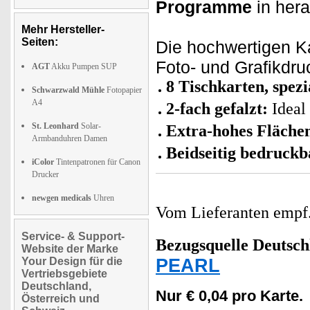
Programme
in hera
Mehr Hersteller-
Seiten:
Die hochwertigen K
Foto- und Grafikdr
AGT
Akku Pumpen SUP
8 Tischkarten, spezi
Schwarzwald Mühle
Fotopapier
A4
2-fach gefalzt:
Ideal 
St. Leonhard
Solar-
Extra-hohes Fläche
Armbanduhren Damen
Beidseitig bedruckb
iColor
Tintenpatronen für Canon
Drucker
newgen medicals
Uhren
Vom Lieferanten emp
Service- & Support-
Bezugsquelle
Deutsch
Website der Marke
PEARL
Your Design für die
Vertriebsgebiete
Deutschland,
Nur € 0,04 pro Karte.
Österreich und