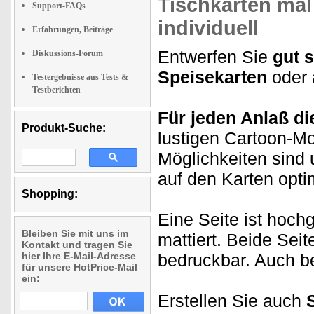
Tischkarten mal
Support-FAQs
individuell
Erfahrungen, Beiträge
Entwerfen Sie
gut 
Diskussions-Forum
Speisekarten
oder 
Testergebnisse aus Tests &
Testberichten
Für jeden Anlaß die
Produkt-Suche:
lustigen Cartoon-Mo
Möglichkeiten sind
auf den Karten opti
Shopping:
Eine Seite ist hoch
Bleiben Sie mit uns im
mattiert. Beide Sei
Kontakt und tragen Sie
hier Ihre E-Mail-Adresse
bedruckbar. Auch be
für unsere HotPrice-Mail
ein:
Erstellen Sie auch