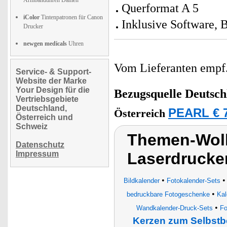
Armbanduhren Damen
Querformat A 5
iColor
Tintenpatronen für Canon
Inklusive Software, 
Drucker
newgen medicals
Uhren
Vom Lieferanten emp
Service- & Support-
Website der Marke
Your Design für die
Bezugsquelle
Deutsch
Vertriebsgebiete
Deutschland,
PEARL € 7
Österreich
Österreich und
Schweiz
Themen-Wolk
Datenschutz
Impressum
Laserdrucker
•
Bildkalender
Fotokalender-Sets
•
bedruckbare Fotogeschenke
Kal
•
Wandkalender-Druck-Sets
Fo
Kerzen zum Selbst