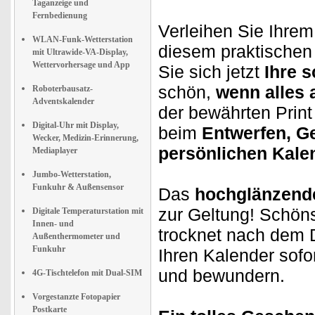
Taganzeige und
Fernbedienung
Verleihen Sie Ihrem
WLAN-Funk-Wetterstation
diesem praktischen
mit Ultrawide-VA-Display,
Wettervorhersage und App
Sie sich jetzt
Ihre 
schön,
wenn alles 
Roboterbausatz-
Adventskalender
der bewährten Print 
Digital-Uhr mit Display,
beim
Entwerfen, G
Wecker, Medizin-Erinnerung,
persönlichen Kale
Mediaplayer
Jumbo-Wetterstation,
Funkuhr & Außensensor
Das
hochglänzende
zur Geltung! Schön
Digitale Temperaturstation mit
Innen- und
trocknet nach dem
Außenthermometer und
Funkuhr
Ihren Kalender sof
und bewundern.
4G-Tischtelefon mit Dual-SIM
Vorgestanzte Fotopapier
Postkarte