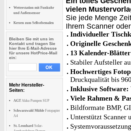
Ein tolles Gesche
vielen Mustervorl
Wetterstation mit Funkuhr
und Außensensor
Sie jede Menge Zei
Kerzen zum Selbstbemalen
Ihrem Scanner oder I
Individueller Tisch
Bleiben Sie mit uns im
Originelle Geschen
Kontakt und tragen Sie
hier Ihre E-Mail-Adresse
13 Kalender-Blätter
für unsere HotPrice-Mail
ein:
Stabiler Aufsteller 
Hochwertiges Fotop
Druckqualität bis 96
Mehr Hersteller-
Inklusive Software:
Seiten:
Viele Rahmen & Pas
AGT
Akku Pumpen SUP
Bildformate BMP, G
Schwarzwald Mühle
Fotopapier
Unterstützt Scanner 
A4
Systemvoraussetzun
St. Leonhard
Solar-