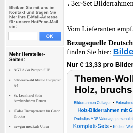
3er-Set Bilderrahmen
Bleiben Sie mit uns im
Kontakt und tragen Sie
hier Ihre E-Mail-Adresse
für unsere HotPrice-Mail
ein:
Vom Lieferanten emp
Bezugsquelle
Deutsch
Bild
finden Sie hier:
Mehr Hersteller-
Seiten:
Nur € 13,33 pro Bild
AGT
Akku Pumpen SUP
Themen-Wolk
Schwarzwald Mühle
Fotopapier
A4
Holz, bruchs
St. Leonhard
Solar-
Armbanduhren Damen
•
Bilderrahmen Collagen
Fotorahm
Holz-Bilderrahmen mit G
iColor
Tintenpatronen für Canon
Drucker
Drehclips MDF Vatertage personalisi
Komplett-Sets
•
newgen medicals
Uhren
Küchen Woh