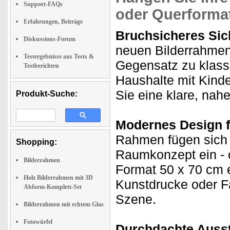
Support-FAQs
oder Querformat
Erfahrungen, Beiträge
Bruchsicheres Sich
Diskussions-Forum
neuen Bilderrahmen
Testergebnisse aus Tests &
Gegensatz zu klassis
Testberichten
Haushalte mit Kinde
Sie eine klare, nahe
Produkt-Suche:
Modernes Design fü
Rahmen fügen sich 
Shopping:
Raumkonzept ein - 
Bilderrahmen
Format 50 x 70 cm e
Holz Bilderrahmen mit 3D
Kunstdrucke oder Fa
Abform-Komplett-Set
Szene.
Bilderrahmen mit echtem Glas
Fotowürfel
Durchdachte Aussta