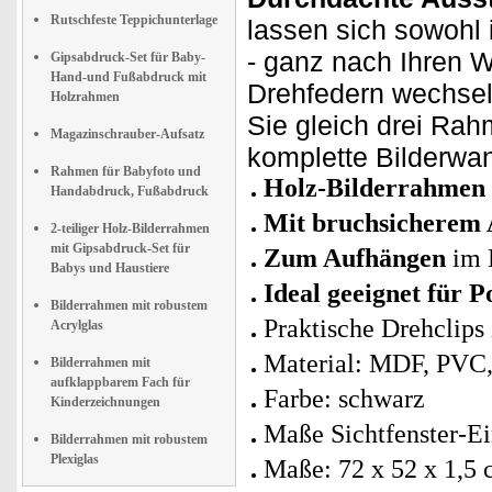
Rutschfeste Teppichunterlage
lassen sich sowohl
- ganz nach Ihren 
Gipsabdruck-Set für Baby-
Hand-und Fußabdruck mit
Drehfedern wechsel
Holzrahmen
Sie gleich drei Rahm
Magazinschrauber-Aufsatz
komplette Bilderwa
Rahmen für Babyfoto und
Holz-Bilderrahmen
Handabdruck, Fußabdruck
Mit bruchsicherem 
2-teiliger Holz-Bilderrahmen
mit Gipsabdruck-Set für
Zum Aufhängen
im 
Babys und Haustiere
Ideal geeignet für 
Bilderrahmen mit robustem
Praktische Drehclips
Acrylglas
Material: MDF, PVC,
Bilderrahmen mit
aufklappbarem Fach für
Farbe: schwarz
Kinderzeichnungen
Maße Sichtfenster-E
Bilderrahmen mit robustem
Plexiglas
Maße: 72 x 52 x 1,5 