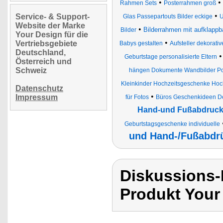
•
•
Rahmen Sets
Posterrahmen groß
•
Service- & Support-
Glas Passepartouts Bilder eckige
U
Website der Marke
•
Bilderrahmen mit aufklapp
Bilder
Your Design für die
•
Vertriebsgebiete
Babys gestalten
Aufsteller dekorati
Deutschland,
Geburtstage personalisierte Eltern
Österreich und
Schweiz
hängen Dokumente Wandbilder Port
Kleinkinder Hochzeitsgeschenke Hoch
Datenschutz
•
Impressum
für Fotos
Büros Geschenkideen Dek
Hand-und Fußabdruck
Geburtstagsgeschenke individuelle
und Hand-/Fußabdr
Diskussions-
Produkt Your