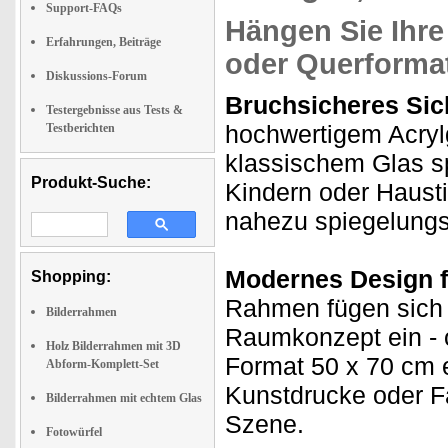
Support-FAQs
Hängen Sie Ihre
Erfahrungen, Beiträge
oder Querformat
Diskussions-Forum
Bruchsicheres Sich
Testergebnisse aus Tests &
hochwertigem Acryl
Testberichten
klassischem Glas spl
Produkt-Suche:
Kindern oder Hausti
nahezu spiegelungsf
Modernes Design fü
Shopping:
Rahmen fügen sich 
Bilderrahmen
Raumkonzept ein - 
Holz Bilderrahmen mit 3D
Format 50 x 70 cm e
Abform-Komplett-Set
Kunstdrucke oder Fa
Bilderrahmen mit echtem Glas
Szene.
Fotowürfel