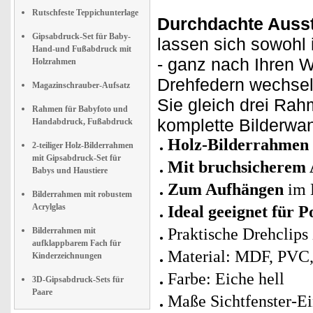
Rutschfeste Teppichunterlage
Durchdachte Aussta
Gipsabdruck-Set für Baby-
lassen sich sowohl
Hand-und Fußabdruck mit
- ganz nach Ihren 
Holzrahmen
Drehfedern wechsel
Magazinschrauber-Aufsatz
Sie gleich drei Rahm
Rahmen für Babyfoto und
komplette Bilderwa
Handabdruck, Fußabdruck
Holz-Bilderrahmen
2-teiliger Holz-Bilderrahmen
mit Gipsabdruck-Set für
Mit bruchsicherem 
Babys und Haustiere
Zum Aufhängen
im 
Bilderrahmen mit robustem
Acrylglas
Ideal geeignet für 
Praktische Drehclips
Bilderrahmen mit
aufklappbarem Fach für
Material: MDF, PVC,
Kinderzeichnungen
Farbe: Eiche hell
3D-Gipsabdruck-Sets für
Paare
Maße Sichtfenster-E