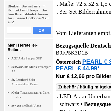
Maße: 72 x 52 x 1,5 
Bleiben Sie mit uns im
Kontakt und tragen Sie
3er-Set Bilderrahmen
hier Ihre E-Mail-Adresse
für unsere HotPrice-Mail
ein:
Vom Lieferanten emp
Bezugsquelle
Deutsch
Mehr Hersteller-
Seiten:
B0FP5K3D1B
AGT
Akku Pumpen SUP
PEARL € 3
Österreich
Schwarzwald Mühle
Fotopapier
PEARL € 44,99*
A4
Nur € 12,66 pro Bild
St. Leonhard
Solar-
Armbanduhren Damen
Zubehör / häufig mitgeka
iColor
Tintenpatronen für Canon
LED-Akku-Unterbau- 
Drucker
schwarz •
Bezugsque
newgen medicals
Uhren