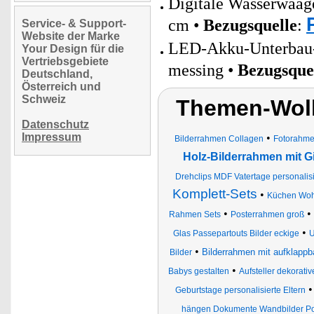
Digitale Wasserwaag
cm •
Bezugsquelle
:
Service- & Support-
Website der Marke
LED-Akku-Unterbau- 
Your Design für die
Vertriebsgebiete
messing •
Bezugsque
Deutschland,
Österreich und
Schweiz
Themen-Wolk
Datenschutz
Impressum
•
Bilderrahmen Collagen
Fotorahm
Holz-Bilderrahmen mit G
Drehclips MDF Vatertage personalisi
Komplett-Sets
•
Küchen Woh
•
•
Rahmen Sets
Posterrahmen groß
•
Glas Passepartouts Bilder eckige
U
•
Bilderrahmen mit aufklapp
Bilder
•
Babys gestalten
Aufsteller dekorati
Geburtstage personalisierte Eltern
hängen Dokumente Wandbilder Port