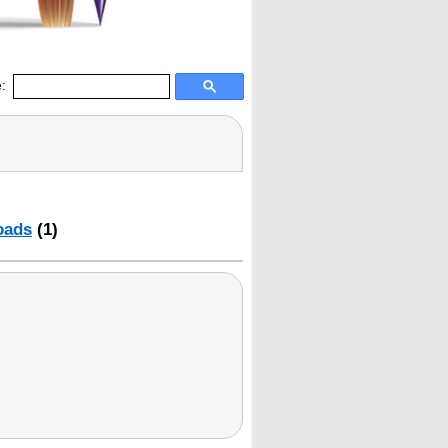
:
oads
(1)