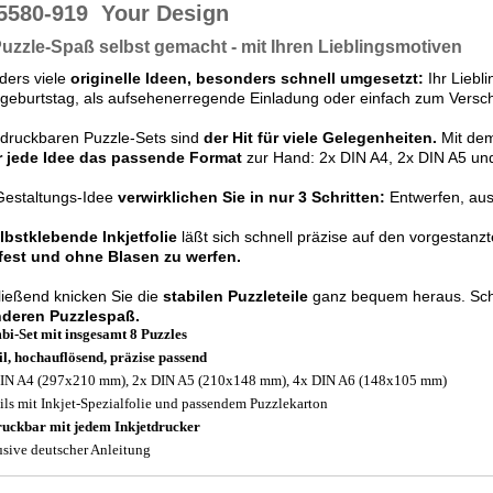
5580-919
Your Design
Puzzle-Spaß selbst gemacht - mit Ihren Lieblingsmotiven
ders viele
originelle Ideen, besonders schnell umgesetzt:
Ihr Liebli
geburtstag, als aufsehenerregende Einladung oder einfach zum Versc
edruckbaren Puzzle-Sets sind
der Hit für viele Gelegenheiten.
Mit dem
r jede Idee das passende Format
zur Hand: 2x DIN A4, 2x DIN A5 un
Gestaltungs-Idee
verwirklichen Sie in nur 3 Schritten:
Entwerfen, aus
lbstklebende Inkjetfolie
läßt sich schnell präzise auf den vorgestanz
fest und ohne Blasen zu werfen.
ießend knicken Sie die
stabilen Puzzleteile
ganz bequem heraus. Schon
deren Puzzlespaß.
i-Set mit insgesamt 8 Puzzles
il, hochauflösend, präzise passend
IN A4 (297x210 mm), 2x DIN A5 (210x148 mm), 4x DIN A6 (148x105 mm)
ils mit Inkjet-Spezialfolie und passendem Puzzlekarton
uckbar mit jedem Inkjetdrucker
usive deutscher Anleitung