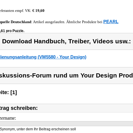
eferanten empf. VK:
€ 19,60
PEARL
quelle
Deutschland
: Artikel ausgelaufen. Ähnliche Produkte bei
,61 pro Puzzle.
) Download Handbuch, Treiber, Videos usw.:
ienungsanleitung (VM5580 - Your Design)
skussions-Forum rund um Your Design Prod
ite: [1]
trag schreiben:
zername:
Synonym, unter dem Ihr Beitrag erscheinen soll