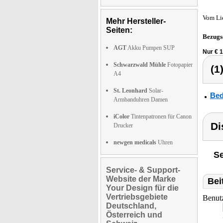
Vom Li
Mehr Hersteller-
Seiten:
Bezugs
AGT
Akku Pumpen SUP
Nur € 1
Schwarzwald Mühle
Fotopapier
(1
A4
St. Leonhard
Solar-
Bed
Armbanduhren Damen
iColor
Tintenpatronen für Canon
Di
Drucker
newgen medicals
Uhren
Se
Service- & Support-
Website der Marke
Bei
Your Design für die
Vertriebsgebiete
Benut
Deutschland,
Österreich und