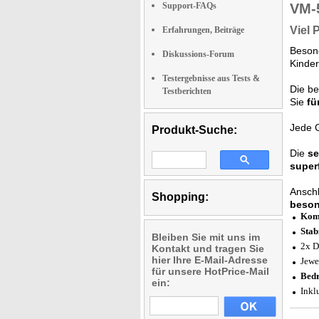
Support-FAQs
VM-
Viel 
Erfahrungen, Beiträge
Beson
Diskussions-Forum
Kinder
Testergebnisse aus Tests &
Die b
Testberichten
Sie
fü
Jede 
Produkt-Suche:
Die
se
super
Anschl
Shopping:
beson
Komb
Stab
Bleiben Sie mit uns im
2x D
Kontakt und tragen Sie
hier Ihre E-Mail-Adresse
Jewe
für unsere HotPrice-Mail
Bedr
ein:
Inkl