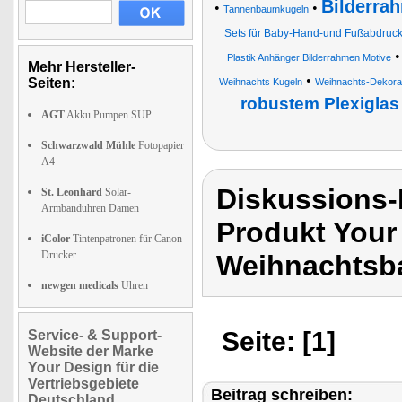
Bilderrah
•
•
Tannenbaumkugeln
Sets für Baby-Hand-und Fußabdruck
Plastik Anhänger Bilderrahmen Motive
Mehr Hersteller-
•
Seiten:
Weihnachts Kugeln
Weihnachts-Dekora
robustem Plexiglas
AGT
Akku Pumpen SUP
Schwarzwald Mühle
Fotopapier
A4
Diskussions-
St. Leonhard
Solar-
Armbanduhren Damen
Produkt Your
iColor
Tintenpatronen für Canon
Drucker
Weihnachtsb
newgen medicals
Uhren
Seite: [1]
Service- & Support-
Website der Marke
Your Design für die
Vertriebsgebiete
Beitrag schreiben:
Deutschland,