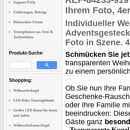
Support-FAQs
Ihrem Foto, 4e
Erfahrungen, Beiträge
Individueller W
Diskussions-Forum
Adventsgesteck
Testergebnisse aus Tests &
Testberichten
Foto
in Szene. 4
Schmücken Sie jetz
Produkt-Suche:
transparenten Weih
zu einem persönlich
Shopping:
Ob Sie nun Ihre Fam
Weihnachtskugel
Geschenke-Rausch
LED-Deko-Tannengirlande
oder Ihre Familie mi
Großer LED-Baum für innen
beeindrucken: Dies
und außen
Gäste ganz
besond
Weihnachtsbaum-Kugel
Transparente Kuge