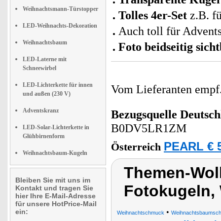
Weihnachtsmann-Türstopper
Tolles 4er-Set
z.B.
f
LED-Weihnachts-Dekoration
Auch toll für Advent
Weihnachtsbaum
Foto beidseitig sich
LED-Laterne mit
Schneewirbel
LED-Lichterkette für innen
Vom Lieferanten emp
und außen (230 V)
Adventskranz
Bezugsquelle
Deutsch
B0DV5LR1ZM
LED-Solar-Lichterkette in
Glühbirnenform
PEARL € 5
Österreich
Weihnachtsbaum-Kugeln
Themen-Wolk
Bleiben Sie mit uns im
Fotokugeln,
Kontakt und tragen Sie
hier Ihre E-Mail-Adresse
für unsere HotPrice-Mail
ein:
•
Weihnachtschmuck
Weihnachtsbaumsc