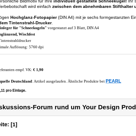
rsönliche Bildmotiv für Ihre
individuell gestaltete Schneekugel!
Ihr 
erbebotschaft wird einfach
zwischen dem abnehmbaren Stifthalter 
Bögen
Hochglanz-Fotopapier
(DIN A4) mit je sechs formgestanzten E
edem Tintenstrahl-Drucker
.
inleger für "Schneekugeln"
vorgestanzt auf 3 Blatt, DIN A4
glänzend, Wischfest
Tintenstrahldrucker
male Auflösung: 5760 dpi
eferanten empf. VK:
€ 1,90
PEARL
quelle
Deutschland
: Artikel ausgelaufen. Ähnliche Produkte bei
,11 pro Einlage.
skussions-Forum rund um Your Design Prod
ite: [1]