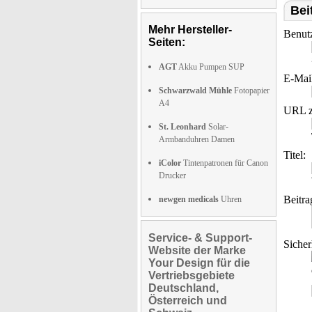
Bei
Mehr Hersteller-
Benut
Seiten:
AGT
Akku Pumpen SUP
E-Mai
Schwarzwald Mühle
Fotopapier
A4
URL z
St. Leonhard
Solar-
Armbanduhren Damen
Titel:
iColor
Tintenpatronen für Canon
Drucker
Beitra
newgen medicals
Uhren
Service- & Support-
Sicher
Website der Marke
Your Design für die
Vertriebsgebiete
Deutschland,
Österreich und