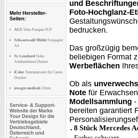
und Beschriftunge
Foto-Hochglanz-Eti
Mehr Hersteller-
Seiten:
Gestaltungswünsch
bedrucken.
AGT
Akku Pumpen SUP
Schwarzwald Mühle
Fotopapier
A4
Das großzügig beme
beliebigen Format 
St. Leonhard
Solar-
Armbanduhren Damen
Werbeflächen
Ihre
iColor
Tintenpatronen für Canon
Drucker
Ob als
unverwechse
newgen medicals
Uhren
Note
für Erwachsen
Modellsammlung
-
Service- & Support-
bereiten garantier
Website der Marke
Your Design für die
Personalisierungsef
Vertriebsgebiete
8 Stück Mercedes Ac
Deutschland,
Österreich und
Farbe: schwarz