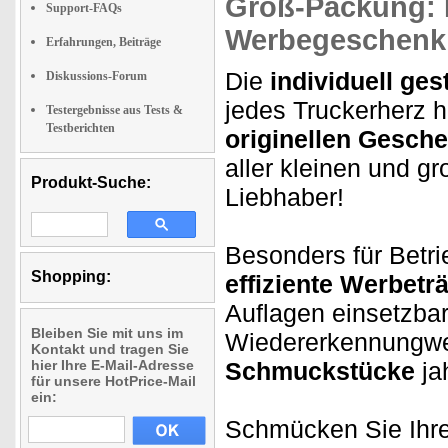
Groß-Packung: 
Support-FAQs
Werbegeschenk
Erfahrungen, Beiträge
Die
individuell ge
Diskussions-Forum
jedes Truckerherz h
Testergebnisse aus Tests &
Testberichten
originellen Gesch
aller kleinen und g
Produkt-Suche:
Liebhaber!
Besonders für Betri
Shopping:
effiziente Werbetr
Auflagen einsetzba
Bleiben Sie mit uns im
Wiedererkennungwe
Kontakt und tragen Sie
hier Ihre E-Mail-Adresse
Schmuckstücke
ja
für unsere HotPrice-Mail
ein:
Schmücken Sie Ihre