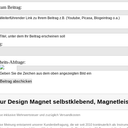
um Beitrag:
Weiterführender Link zu Ihrem Beitrag z.B. (Youtube, Picasa, Blogeintrag o.a.)
Titel, unter dem Ihr Beitrag erscheinen soll
g:
heits-Abfrage:
Geben Sie die Zeichen aus dem oben angezeigten Bild ein
ur Design Magnet selbstklebend, Magnetlei
ise inklusive Mehrwertsteuer und zuzüglich Versandkosten
ese Meinung entstammt unserer Kundenbefragung, die wir seit 2010 kontinuierlich als Instru