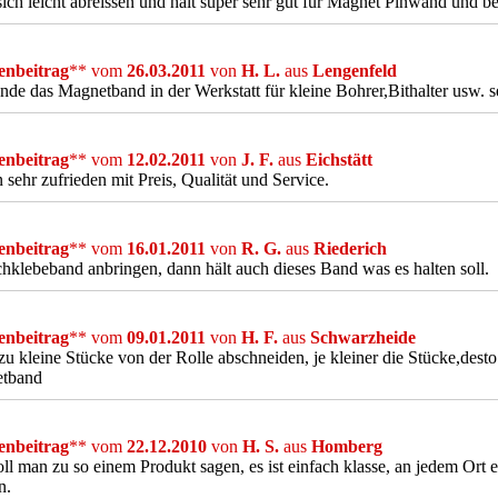
sich leicht abreissen und hält super sehr gut für Magnet Pinwand und b
nbeitrag
** vom
26.03.2011
von
H. L.
aus
Lengenfeld
de das Magnetband in der Werkstatt für kleine Bohrer,Bithalter usw. 
nbeitrag
** vom
12.02.2011
von
J. F.
aus
Eichstätt
n sehr zufrieden mit Preis, Qualität und Service.
nbeitrag
** vom
16.01.2011
von
R. G.
aus
Riederich
hklebeband anbringen, dann hält auch dieses Band was es halten soll.
nbeitrag
** vom
09.01.2011
von
H. F.
aus
Schwarzheide
zu kleine Stücke von der Rolle abschneiden, je kleiner die Stücke,desto
tband
nbeitrag
** vom
22.12.2010
von
H. S.
aus
Homberg
ll man zu so einem Produkt sagen, es ist einfach klasse, an jedem Ort 
n.