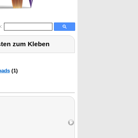
:
sten zum Kleben
oads
(1)