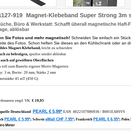
1127-919
Magnet-Klebeband Super Strong 3m 
üche
, Büro & Werkstatt: Schafft überall
magnetische
Haft-F
age,
ablösbar
n Sie Fotos und mehr magnetisch!
Schneiden Sie einfach ein Stück
ite des Fotos. Schon heften Sie dieses an den Kühlschrank oder an di
ibles Magnet-Klebeband,
leicht zu schneiden
ach zu befestigen,
spurlos wieder ablösbar
 auch auf gewölbten Oberflächen
 toll zum Basteln eigener Motiv-Magneten
e: 3 m, Breite: 20 mm, Stärke 2 mm
etstärke 45 mT (450 G)
eferanten empf. VK:
€ 19,95
PEARL € 5,99*
quelle
Deutschland
:
EAN:
4022107086936
/ B001EA8SVS
PEARL € 5,99*
eMall CHF 7.95*
PEARL € 6,95*
ich
;
Schweiz
;
Frankreich
;
Polen
pro Meter