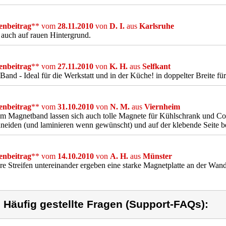
nbeitrag
** vom
28.11.2010
von
D. I.
aus
Karlsruhe
 auch auf rauen Hintergrund.
nbeitrag
** vom
27.11.2010
von
K. H.
aus
Selfkant
Band - Ideal für die Werkstatt und in der Küche! in doppelter Breite fü
nbeitrag
** vom
31.10.2010
von
N. M.
aus
Viernheim
m Magnetband lassen sich auch tolle Magnete für Kühlschrank und Co 
neiden (und laminieren wenn gewünscht) und auf der klebende Seite be
nbeitrag
** vom
14.10.2010
von
A. H.
aus
Münster
e Streifen untereinander ergeben eine starke Magnetplatte an der Wand
) Häufig gestellte Fragen (Support-FAQs):