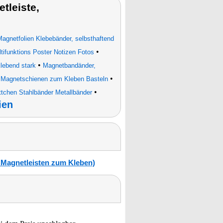
leiste,
agnetfolien Klebebänder, selbsthaftend
•
ltifunktions Poster Notizen Fotos
•
lebend stark
Magnetbandänder,
•
tt Magnetschienen zum Kleben Basteln
•
ättchen Stahlbänder Metallbänder
ien
 Magnetleisten zum Kleben)