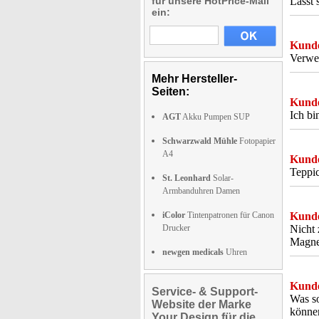
für unsere HotPrice-Mail
Lässt 
ein:
Kunde
Verwen
Mehr Hersteller-
Seiten:
Kunde
Ich bi
AGT
Akku Pumpen SUP
Schwarzwald Mühle
Fotopapier
A4
Kunde
Teppic
St. Leonhard
Solar-
Armbanduhren Damen
iColor
Tintenpatronen für Canon
Kunde
Drucker
Nicht 
Magne
newgen medicals
Uhren
Kunde
Service- & Support-
Was so
Website der Marke
könne
Your Design für die