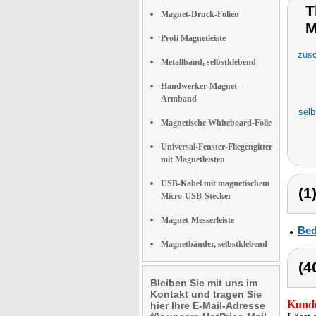
T
Magnet-Druck-Folien
M
Profi Magnetleiste
zusc
Metallband, selbstklebend
Handwerker-Magnet-
Armband
selb
Magnetische Whiteboard-Folie
Universal-Fenster-Fliegengitter
mit Magnetleisten
USB-Kabel mit magnetischem
(1
Micro-USB-Stecker
Magnet-Messerleiste
Bed
Magnetbänder, selbstklebend
(4
Bleiben Sie mit uns im
Kontakt und tragen Sie
Kunde
hier Ihre E-Mail-Adresse