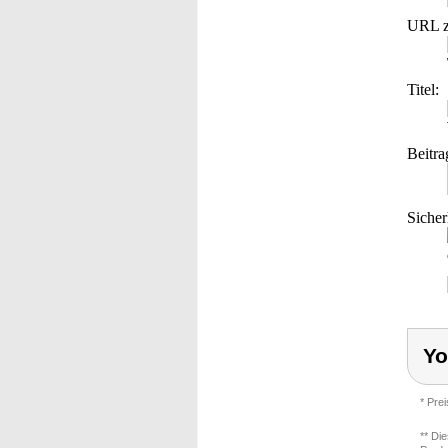
URL z
Titel:
Beitra
Sicher
Yo
* Pre
** Di