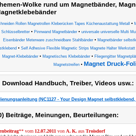
hemen-Wolke rund um Magnetbänder, Magnet
agnetklebebänder
•
hneiden Rollen Magnetrollen Kleberücken Tapes Küchenaustattung Metall
M
•
•
Schlüsselbretter
Pinnwand Magnetbänder
universale universelle Multi Mu
•
Eisenbänder Meterware zuschneidbare Stahlbänder
Magnetbänder selbstk
•
stklebend
Self Adhesive Flexible Magnetic Strips Magnete Halter Werksta
•
•
Magnet-Klebebänder
Magnetisches Klebebänder
Fliegengitter Magnetpl
Magnet Druck-Fol
•
Magnetstreifen
) Download Handbuch, Treiber, Videos usw.:
ienungsanleitung (NC1127 - Your Design Magnet selbstklebend,
0) Beiträge, Meinungen, Beurteilungen:
nbeitrag
** vom
12.07.2011
von
A. K.
aus
Troisdorf