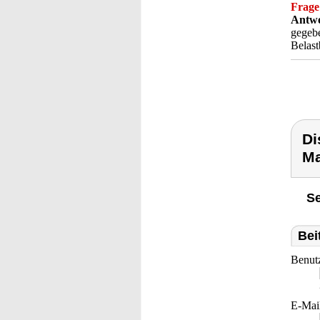
Frage
Antwo
gegebe
Belast
Di
Ma
Se
Bei
Benut
E-Mai