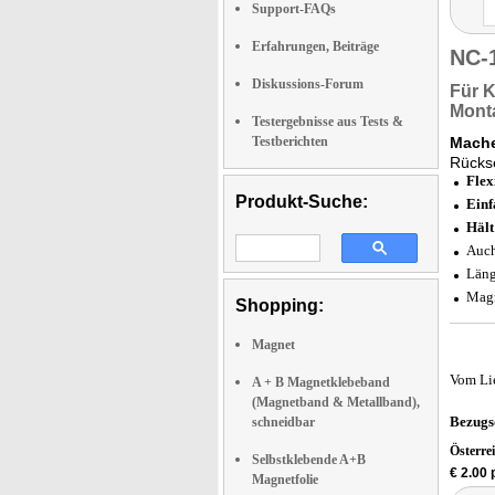
Support-FAQs
Erfahrungen, Beiträge
NC-
Diskussions-Forum
Für
K
Mont
Testergebnisse aus Tests &
Testberichten
Mache
Rückse
Flex
Produkt-Suche:
Einf
Hält
Auch
Läng
Magn
Shopping:
Magnet
Vom Li
A + B Magnetklebeband
(Magnetband & Metallband),
Bezugs
schneidbar
Österre
Selbstklebende A+B
€ 2.00 
Magnetfolie