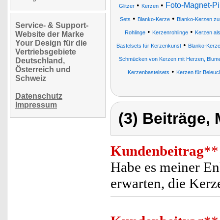
•
•
Foto-Magnet-P
Glitzer
Kerzen
•
•
Sets
Blanko-Kerze
Blanko-Kerzen zu
Service- & Support-
•
•
Rohlinge
Kerzenrohlinge
Kerzen al
Website der Marke
Your Design für die
•
Bastelsets für Kerzenkunst
Blanko-Kerze
Vertriebsgebiete
Schmücken von Kerzen mit Herzen, Blumen
Deutschland,
Österreich und
•
Kerzenbastelsets
Kerzen für Beleuc
Schweiz
Datenschutz
Impressum
(3) Beiträge,
Kundenbeitrag
**
Habe es meiner Enk
erwarten, die Kerz