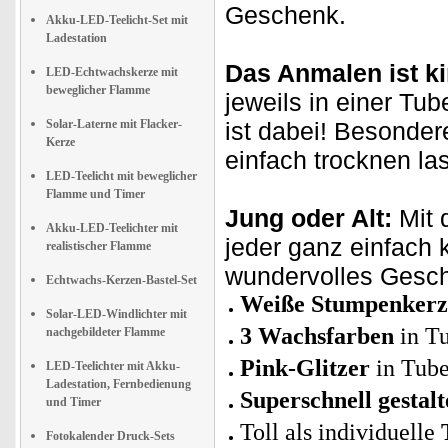
Geschenk.
Akku-LED-Teelicht-Set mit
Ladestation
Das Anmalen ist ki
LED-Echtwachskerze mit
beweglicher Flamme
jeweils in einer Tub
Solar-Laterne mit Flacker-
ist dabei! Besondere
Kerze
einfach trocknen las
LED-Teelicht mit beweglicher
Flamme und Timer
Jung oder Alt:
Mit 
Akku-LED-Teelichter mit
jeder ganz einfach 
realistischer Flamme
wundervolles Gesche
Echtwachs-Kerzen-Bastel-Set
Weiße Stumpenker
Solar-LED-Windlichter mit
3 Wachsfarben
in T
nachgebildeter Flamme
Pink-Glitzer
in Tub
LED-Teelichter mit Akku-
Ladestation, Fernbedienung
Superschnell gestalt
und Timer
Toll als individuelle
Fotokalender Druck-Sets