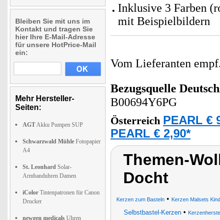
Inklusive 3 Farben (ro
mit Beispielbildern
Bleiben Sie mit uns im
Kontakt und tragen Sie
hier Ihre E-Mail-Adresse
für unsere HotPrice-Mail
ein:
Vom Lieferanten emp
Bezugsquelle
Deutsch
Mehr Hersteller-
B00694Y6PG
Seiten:
PEARL € 9
Österreich
AGT
Akku Pumpen SUP
PEARL € 2,90*
Schwarzwald Mühle
Fotopapier
A4
Themen-Wolk
St. Leonhard
Solar-
Docht
Armbanduhren Damen
iColor
Tintenpatronen für Canon
•
Kerzen zum Basteln
Kerzen Malsets Kin
Drucker
•
Selbstbastel-Kerzen
Kerzenherste
newgen medicals
Uhren