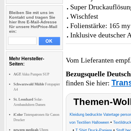
Super Druckauflösung
Bleiben Sie mit uns im
Wischfest
Kontakt und tragen Sie
hier Ihre E-Mail-Adresse
Folienstärke: 165 my
für unsere HotPrice-Mail
ein:
Inklusive deutscher 
Mehr Hersteller-
Vom Lieferanten emp
Seiten:
Bezugsquelle
Deutsch
AGT
Akku Pumpen SUP
Trans
finden Sie hier:
Schwarzwald Mühle
Fotopapier
A4
Themen-Wolk
St. Leonhard
Solar-
Armbanduhren Damen
Kleidung bedruckte Vatertage perso
iColor
Tintenpatronen für Canon
Drucker
•
von Textilien Halloween
Textildruc
•
•
newgen medicals
Uhren
T Shirt Druck-Papiere
Stoff be