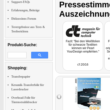
Pressestimme
Support-FAQs
Erfahrungen, Beiträge
Auszeichnun
Diskussions-Forum
Testergebnisse aus Tests &
Testberichten
Fazit: "Bei den Weißfolien
F
Produkt-Suche:
für schwarze Textilien
können wir Pearl
or
YourDesign empfehlen."
Si
e
c't 20/16
Shopping:
Transferpapier
Keramik-Transferfolie für
Laserdrucker
Overhead-Folie für
Tintenstrahldrucker