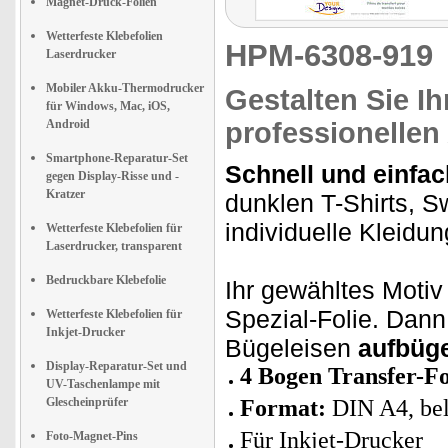
Magnet-Druck-Folien
Wetterfeste Klebefolien
HPM-6308-91
Laserdrucker
Mobiler Akku-Thermodrucker
Gestalten Sie Ih
für Windows, Mac, iOS,
Android
professionellen
Smartphone-Reparatur-Set
Schnell und einfac
gegen Display-Risse und -
Kratzer
dunklen T-Shirts, S
individuelle Kleidu
Wetterfeste Klebefolien für
Laserdrucker, transparent
Bedruckbare Klebefolie
Ihr gewähltes Moti
Spezial-Folie. Dan
Wetterfeste Klebefolien für
Inkjet-Drucker
Bügeleisen
aufbüge
Display-Reparatur-Set und
4 Bogen Transfer-Fol
UV-Taschenlampe mit
Glescheinprüfer
Format:
DIN A4, bel
Für Inkjet-Drucker
Foto-Magnet-Pins