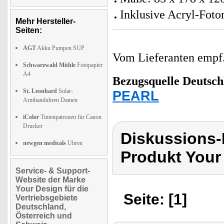
Inklusive Acryl-Foto
Mehr Hersteller-
Seiten:
AGT
Akku Pumpen SUP
Vom Lieferanten emp
Schwarzwald Mühle
Fotopapier
A4
Bezugsquelle
Deutsch
St. Leonhard
Solar-
PEARL
Armbanduhren Damen
iColor
Tintenpatronen für Canon
Drucker
Diskussions-
newgen medicals
Uhren
Produkt Your
Service- & Support-
Website der Marke
Your Design für die
Seite: [1]
Vertriebsgebiete
Deutschland,
Österreich und