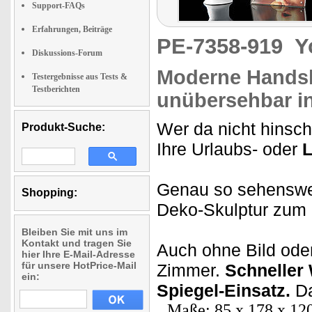
Support-FAQs
Erfahrungen, Beiträge
PE-7358-919
Y
Diskussions-Forum
Moderne Handsku
Testergebnisse aus Tests &
Testberichten
unübersehbar i
Wer da nicht hinsch
Produkt-Suche:
Ihre Urlaubs- oder
L
Genau so sehenswer
Shopping:
Deko-Skulptur zum
Bleiben Sie mit uns im
Kontakt und tragen Sie
Auch ohne Bild oder
hier Ihre E-Mail-Adresse
für unsere HotPrice-Mail
Zimmer.
Schneller
ein:
Spiegel-Einsatz.
Da
Maße: 85 x 178 x 1