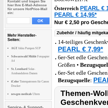
Kontakt und tragen Sie
hier Ihre E-Mail-Adresse
PEARL € 1
Österreich
für unsere HotPrice-Mail
ein:
PEARL € 14,95*
Nur € 2,50 pro Gesch
Zubehör / häufig mitgeka
Mehr Hersteller-
Seiten:
14-teiliges Geschen
PEARL € 7,99*
AGT
Akku Pumpen SUP
6er-Set edle Geschen
Schwarzwald Mühle
Fotopapier
A4
Größen •
Bezugsquel
St. Leonhard
Solar-
6er-Set edle Geschen
Armbanduhren Damen
PEAR
Bezugsquelle
:
iColor
Tintenpatronen für Canon
Drucker
Themen-Wolk
newgen medicals
Uhren
Geschenkver
Service- & Support-