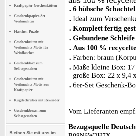
aus 100 % recycelte
Kraftpapier-Geschenktüten
6 hübsche Schachtel
Geschenkpapier-Set
Ideal zum Verschenke
Weihnachten
Komplett fertig gest
Flaschen-Puzzle
Gebundene Schleife
Geschenktüten mit
Aus 100 % recycelt
Weihnachts-Motiv für
Weinflaschen
Farben: braun (Korp
Geschenkbox zum
Maße kleine Box: 17 
Selbstgestalten
große Box: 22 x 9,4 
Geschenktüten mit
6er-Set Geschenk-Box
Weihnachts-Motiv aus
Kraftpapier
Kugelschreiber mit Rewinder
Vom Lieferanten emp
Geschenkboxen zum
Selbstgestalten
Bezugsquelle
Deutsch
Bleiben Sie mit uns im
B08N6W2H7X