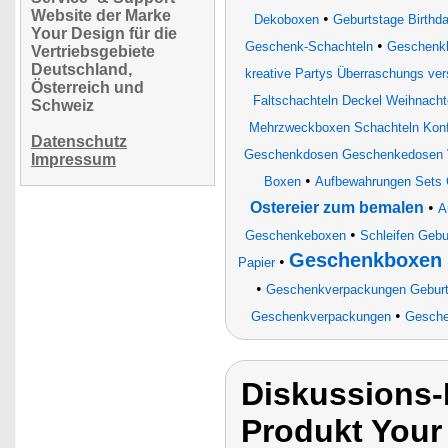
Website der Marke
•
Dekoboxen
Geburtstage Birthd
Your Design für die
•
Geschenk-Schachteln
Geschenkk
Vertriebsgebiete
Deutschland,
kreative Partys Überraschungs ve
Österreich und
Faltschachteln Deckel Weihnach
Schweiz
Mehrzweckboxen Schachteln Konf
Datenschutz
Geschenkdosen Geschenkedosen V
Impressum
•
Boxen
Aufbewahrungen Sets G
Ostereier zum bemalen
•
A
•
Geschenkeboxen
Schleifen Geb
Geschenkboxen 
•
Papier
•
Geschenkverpackungen Geburt
•
Geschenkverpackungen
Gesche
Diskussions-
Produkt You