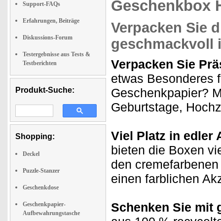
Geschenkbox H
Support-FAQs
Erfahrungen, Beiträge
Verpacken Sie d
Diskussions-Forum
geschmackvoll 
Testergebnisse aus Tests &
Verpacken Sie Prä
Testberichten
etwas Besonderes f
Produkt-Suche:
Geschenkpapier? Mi
Geburtstage, Hochz
Viel Platz in edle
Shopping:
bieten die Boxen vi
Deckel
den cremefarbenen 
Puzzle-Stanzer
einen farblichen Ak
Geschenkdose
Schenken Sie mit
Geschenkpapier-
Aufbewahrungstasche