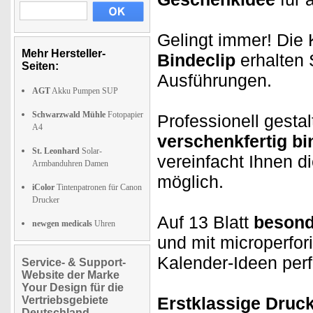
Gelingt immer! Die
Mehr Hersteller-
Bindeclip
erhalten 
Seiten:
Ausführungen.
AGT
Akku Pumpen SUP
Schwarzwald Mühle
Fotopapier
Professionell gesta
A4
verschenkfertig bi
St. Leonhard
Solar-
vereinfacht Ihnen d
Armbanduhren Damen
möglich.
iColor
Tintenpatronen für Canon
Drucker
Auf 13 Blatt
besond
newgen medicals
Uhren
und mit microperfori
Kalender-Ideen perf
Service- & Support-
Website der Marke
Your Design für die
Erstklassige Druc
Vertriebsgebiete
Deutschland,