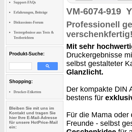
Support-FAQs
VM-6074-919
Y
Erfahrungen, Beiträge
Professionell ge
Diskussions-Forum
verschenkfertig
Testergebnisse aus Tests &
Testberichten
Mit sehr hochwert
Druckergebnisse mit
Produkt-Suche:
selbst gestalteter 
Glanzlicht.
Shopping:
Der kompakte DIN 
Drucker-Etiketten
bestens für
exklus
Bleiben Sie mit uns im
Kontakt und tragen Sie
Für die Mama oder d
hier Ihre E-Mail-Adresse
Freunde - selbst ge
für unsere HotPrice-Mail
ein:
Geschenkidee
für 