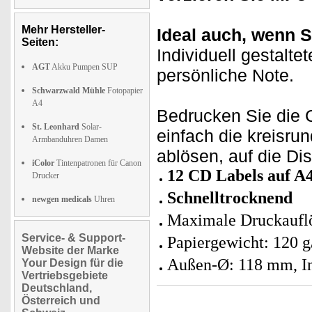
Mehr Hersteller-
Ideal auch, wenn 
Seiten:
Individuell gestalte
AGT
Akku Pumpen SUP
persönliche Note.
Schwarzwald Mühle
Fotopapier
A4
Bedrucken Sie die
St. Leonhard
Solar-
einfach die kreisr
Armbanduhren Damen
ablösen, auf die Dis
iColor
Tintenpatronen für Canon
12 CD Labels auf A
Drucker
Schnelltrocknend
newgen medicals
Uhren
Maximale Druckauflö
Service- & Support-
Papiergewicht: 120 g
Website der Marke
Außen-Ø: 118 mm, I
Your Design für die
Vertriebsgebiete
Deutschland,
Österreich und