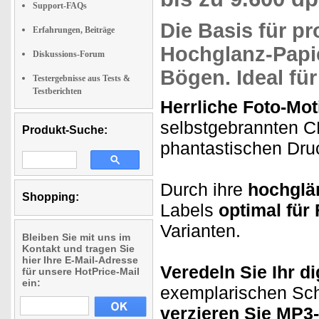
Support-FAQs
Die Basis für pr
Erfahrungen, Beiträge
Hochglanz
-Papi
Diskussions-Forum
Bögen. Ideal fü
Testergebnisse aus Tests &
Testberichten
Herrliche Foto-Mot
selbstgebrannten CD
Produkt-Suche:
phantastischen Dr
Durch ihre
hochglä
Shopping:
Labels
optimal für
Varianten.
Bleiben Sie mit uns im
Kontakt und tragen Sie
hier Ihre E-Mail-Adresse
Veredeln Sie Ihr di
für unsere HotPrice-Mail
ein:
exemplarischen Sch
verzieren Sie MP3