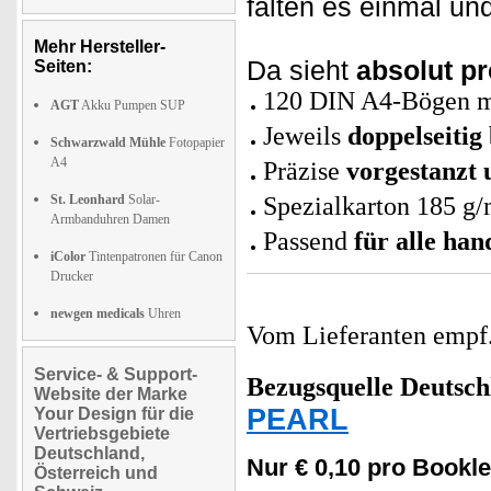
falten es einmal un
Mehr Hersteller-
Da sieht
absolut p
Seiten:
120 DIN A4-Bögen mi
AGT
Akku Pumpen SUP
Jeweils
doppelseitig
Schwarzwald Mühle
Fotopapier
A4
Präzise
vorgestanzt 
St. Leonhard
Solar-
Spezialkarton 185 g/
Armbanduhren Damen
Passend
für alle ha
iColor
Tintenpatronen für Canon
Drucker
newgen medicals
Uhren
Vom Lieferanten emp
Service- & Support-
Bezugsquelle
Deutsch
Website der Marke
PEARL
Your Design für die
Vertriebsgebiete
Deutschland,
Nur € 0,10 pro Bookle
Österreich und