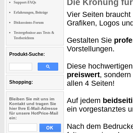
Die Krönung für
Support-FAQs
Vier Seiten braucht 
Erfahrungen, Beiträge
Grafiken, Logos und
Diskussions-Forum
Testergebnisse aus Tests &
Testberichten
Gestalten Sie
profe
Vorstellungen.
Produkt-Suche:
Diese hochwertigen 
preiswert
, sondern 
allen 4 Seiten!
Shopping:
Auf jedem
beidseit
Bleiben Sie mit uns im
Kontakt und tragen Sie
ein vorgestanztes u
hier Ihre E-Mail-Adresse
für unsere HotPrice-Mail
ein:
Nach dem Bedrucken