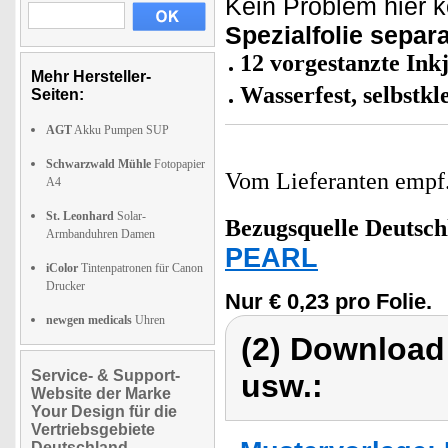
Kein Problem hier k
Spezialfolie separa
12 vorgestanzte Inkj
Mehr Hersteller-
Wasserfest, selbstk
Seiten:
AGT
Akku Pumpen SUP
Schwarzwald Mühle
Fotopapier
Vom Lieferanten emp
A4
St. Leonhard
Solar-
Bezugsquelle
Deutsch
Armbanduhren Damen
PEARL
iColor
Tintenpatronen für Canon
Drucker
Nur € 0,23 pro Folie.
newgen medicals
Uhren
(2) Download
Service- & Support-
usw.:
Website der Marke
Your Design für die
Vertriebsgebiete
Deutschland,