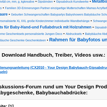
•
•
•
Metallb
ivität cm, mm, g, kgkreative
Gipsbinden
Gipsabdruck Kunstwerke
•
ts
Familien 3D-Erinnerungen Partner einzigartige Mutterschaften Mamas Acrylfa
aare
•
Geburten Schwangerschaften Babypartys Babyshowers Babybäuche Sch
•
rsonalisierte XL XXL große Kinderzimmer individuelle Wandbehänge
Schwanger
ts für Baby-Hand-und Fußabdruck mit Holzrahmen
•
Gipsabdr
•
•
rne Geschenksets personalisierte Jungen Deco
Abdrucksets
Babybäuche Abdr
Rahmen für Babyfotos u
•
Bäuche Geschenke Geschenkideen
) Download Handbuch, Treiber, Videos usw.:
ienungsanleitung (CX2010 - Your Design Babybauch-Gipsabdruck
seln)
skussions-Forum rund um Your Design Prod
bygeschenke, Babybauchabdrücke:
ite: [1]