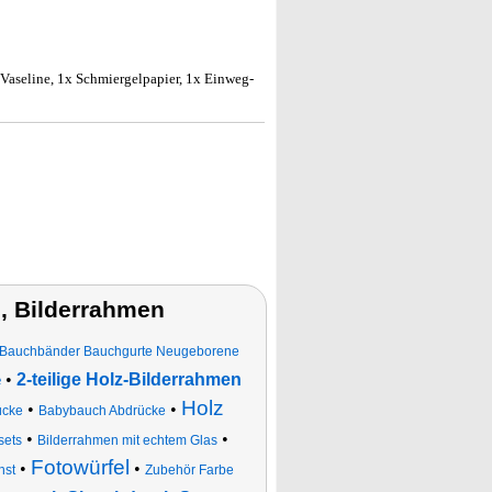
x Vaseline, 1x Schmiergelpapier, 1x Einweg-
, Bilderrahmen
Bauchbänder Bauchgurte Neugeborene
•
2-teilige Holz-Bilderrahmen
e
Holz
•
•
ücke
Babybauch Abdrücke
•
•
sets
Bilderrahmen mit echtem Glas
Fotowürfel
•
•
nst
Zubehör Farbe