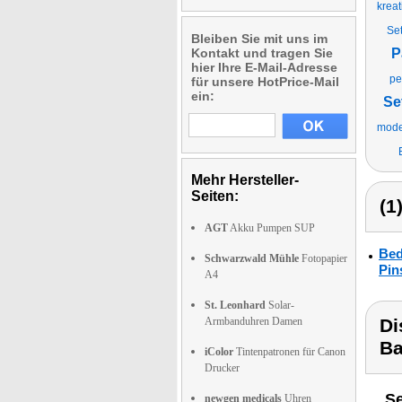
kreat
Se
Bleiben Sie mit uns im
Kontakt und tragen Sie
P
hier Ihre E-Mail-Adresse
pe
für unsere HotPrice-Mail
ein:
Se
mode
Mehr Hersteller-
Seiten:
(1
AGT
Akku Pumpen SUP
Bed
Schwarzwald Mühle
Fotopapier
Pin
A4
St. Leonhard
Solar-
Armbanduhren Damen
Di
Ba
iColor
Tintenpatronen für Canon
Drucker
Se
newgen medicals
Uhren