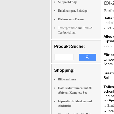
Support-FAQs
CX-
Perfe
Erfahrungen, Beiträge
Halte
Diskussions-Forum
und ei
unver
Testergebnisse aus Tests &
Testberichten
Alles
Gipsab
besten
Produkt-Suche:
Für p
Einweg
Schmir
Shopping:
Kreat
Belieb
Bilderrahmen
Tolle
Holz Bilderrahmen mit 3D
schenk
Abform-Komplett-Set
und pe
Gips
Gipsrolle für Masken und
Einf
Abdrücke
Idea