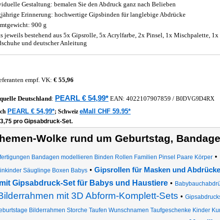
viduelle Gestaltung: bemalen Sie den Abdruck ganz nach Belieben
jährige Erinnerung: hochwertige Gipsbinden für langlebige Abdrücke
mtgewicht: 900 g
ts jeweils bestehend aus 5x Gipsrolle, 5x Acrylfarbe, 2x Pinsel, 1x Mischpalette, 1
schuhe und deutscher Anleitung
eferanten empf. VK:
€ 55,96
PEARL € 54,99*
quelle
Deutschland
:
EAN:
4022107907859
/
B0DVG9D4RX
PEARL € 54,99*
eMall CHF 59.95*
ich
;
Schweiz
13,75 pro Gipsabdruck-Set.
hemen-Wolke rund um Geburtstag, Bandage
•
fertigungen Bandagen modellieren Binden Rollen Familien Pinsel Paare Körper
•
Gipsrollen für Masken und Abdrück
inkinder Säuglinge Boxen Babys
mit Gipsabdruck-Set für Babys und Haustiere
•
Babybauchabdr
Bilderrahmen mit 3D Abform-Komplett-Sets
•
Gipsabdruck
eburtstage Bilderrahmen Storche Taufen Wunschnamen Taufgeschenke Kinder Ku