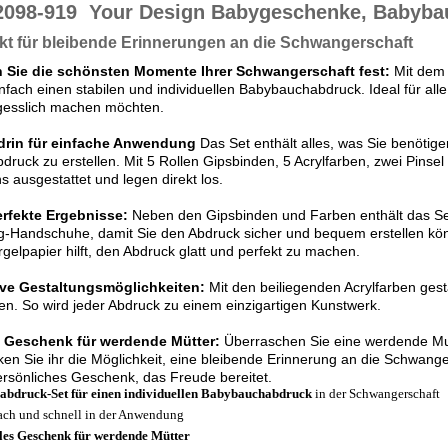
2098-919
Your Design Babygeschenke, Babyba
kt für bleibende Erinnerungen an die Schwangerschaft
n Sie die schönsten Momente Ihrer Schwangerschaft fest:
Mit dem 
nfach einen stabilen und individuellen Babybauchabdruck. Ideal für alle
gesslich machen möchten.
 drin für einfache Anwendung
Das Set enthält alles, was Sie benöti
druck zu erstellen. Mit 5 Rollen Gipsbinden, 5 Acrylfarben, zwei Pinsel
s ausgestattet und legen direkt los.
erfekte Ergebnisse:
Neben den Gipsbinden und Farben enthält das Se
-Handschuhe, damit Sie den Abdruck sicher und bequem erstellen kön
gelpapier hilft, den Abdruck glatt und perfekt zu machen.
ive Gestaltungsmöglichkeiten:
Mit den beiliegenden Acrylfarben gest
en. So wird jeder Abdruck zu einem einzigartigen Kunstwerk.
s Geschenk für werdende Mütter:
Überraschen Sie eine werdende Mu
en Sie ihr die Möglichkeit, eine bleibende Erinnerung an die Schwanger
rsönliches Geschenk, das Freude bereitet.
abdruck-Set für einen individuellen Babybauchabdruck
in der Schwangerschaft
ach und schnell in der Anwendung
les Geschenk für werdende Mütter