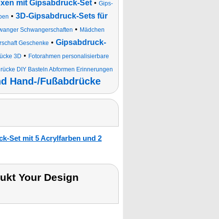
oxen mit Gipsabdruck-Set
•
Gips-
•
3D-Gipsabdruck-Sets für
rben
•
wanger Schwangerschaften
Mädchen
•
Gipsabdruck-
schaft Geschenke
•
ücke 3D
Fotorahmen personalisierbare
ücke DIY Basteln Abformen Erinnerungen
nd Hand-/Fußabdrücke
-Set mit 5 Acrylfarben und 2
ukt Your Design