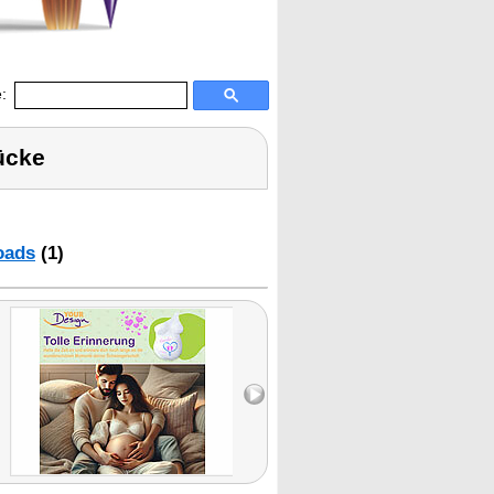
:
ücke
oads
(1)