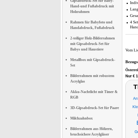
Gipsabdruck-Set für Baby-
Indi
Hand-und Fußabdruck mit
Lang
Holzrahmen
Gesa
4 Se
Rahmen für Babyfoto und
Hand
Handabdruck, Fußabdruck
2-teiliger Holz-Bilderrahmen
mit Gipsabdruck-Set für
Babys und Haustiere
Vom Li
Metallbox mit Gipsabdruck-
Bezugs
Set
Österre
Bilderrahmen mit robustem
Nur € 
Acrylglas
T
Akku-Nachtlicht mit Timer &
RGB
An
Kle
3D-Gipsabdruck-Set für Paare
Milchzahnbox
Bilderrahmen aus Hölzern,
G
bruchsichere Acrylgläser